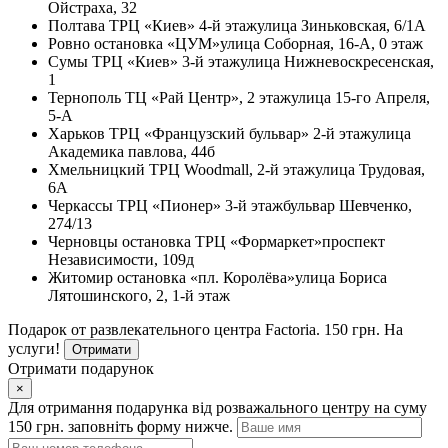
Ойстраха, 32
Полтава
ТРЦ «Киев» 4-й этаж
улица Зиньковская, 6/1А
Ровно
остановка «ЦУМ»
улица Соборная, 16-А, 0 этаж
Сумы
ТРЦ «Киев» 3-й этаж
улица Нижневоскресенская,
1
Тернополь
ТЦ «Рай Центр», 2 этаж
улица 15-го Апреля,
5-А
Харьков
ТРЦ «Французский бульвар» 2-й этаж
улица
Академика павлова, 44б
Хмельницкий
ТРЦ Woodmall, 2-й этаж
улица Трудовая,
6А
Черкассы
ТРЦ «Пионер» 3-й этаж
бульвар Шевченко,
274/13
Черновцы
остановка ТРЦ «Формаркет»
проспект
Независимости, 109д
Житомир
остановка «пл. Королёва»
улица Бориса
Лятошинского, 2, 1-й этаж
Подарок от развлекательного центра Factoria. 150 грн. На
услуги!
Отримати
Отримати подарунок
×
Для отримання подарунка від розважального центру на суму
150 грн. заповніть форму нижче.