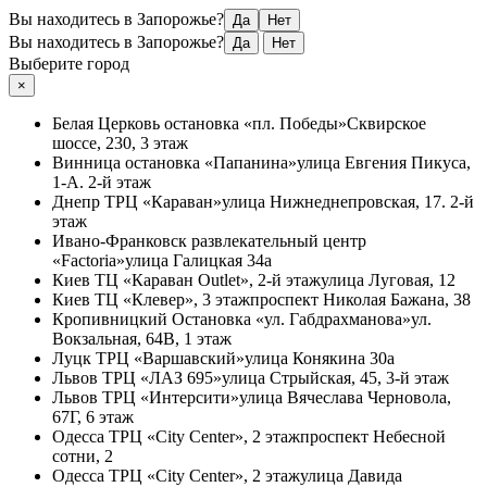
Вы находитесь в Запорожье?
Да
Нет
Вы находитесь в Запорожье?
Да
Нет
Выберите город
×
Белая Церковь
остановка «пл. Победы»
Сквирское
шоссе, 230, 3 этаж
Винница
остановка «Папанина»
улица Евгения Пикуса,
1-А. 2-й этаж
Днепр
ТРЦ «Караван»
улица Нижнеднепровская, 17. 2-й
этаж
Ивано-Франковск
развлекательный центр
«Factoria»
улица Галицкая 34а
Киев
ТЦ «Караван Outlet», 2-й этаж
улица Луговая, 12
Киев
ТЦ «Клевер», 3 этаж
проспект Николая Бажана, 38
Кропивницкий
Остановка «ул. Габдрахманова»
ул.
Вокзальная, 64В, 1 этаж
Луцк
ТРЦ «Варшавский»
улица Конякина 30а
Львов
ТРЦ «ЛАЗ 695»
улица Стрыйская, 45, 3-й этаж
Львов
ТРЦ «Интерсити»
улица Вячеслава Черновола,
67Г, 6 этаж
Одесса
ТРЦ «City Center», 2 этаж
проспект Небесной
сотни, 2
Одесса
ТРЦ «City Center», 2 этаж
улица Давида