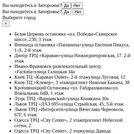
Вы находитесь в Запорожье?
Да
Нет
Вы находитесь в Запорожье?
Да
Нет
Выберите город
×
Белая Церковь
остановка «пл. Победы»
Сквирское
шоссе, 230, 3 этаж
Винница
остановка «Папанина»
улица Евгения Пикуса,
1-А. 2-й этаж
Днепр
ТРЦ «Караван»
улица Нижнеднепровская, 17. 2-й
этаж
Ивано-Франковск
развлекательный центр
«Factoria»
улица Галицкая 34а
Киев
ТЦ «Караван Outlet», 2-й этаж
улица Луговая, 12
Киев
ТЦ «Клевер», 3 этаж
проспект Николая Бажана, 38
Кропивницкий
Остановка «ул. Габдрахманова»
ул.
Вокзальная, 64В, 1 этаж
Луцк
ТРЦ «Варшавский»
улица Конякина 30а
Львов
ТРЦ «ЛАЗ 695»
улица Стрыйская, 45, 3-й этаж
Львов
ТРЦ «Интерсити»
улица Вячеслава Черновола,
67Г, 6 этаж
Одесса
ТРЦ «City Center», 2 этаж
проспект Небесной
сотни, 2
Одесса
ТРЦ «City Center», 2 этаж
улица Давида