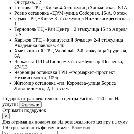
Ойстраха, 32
Полтава
ТРЦ «Киев» 4-й этаж
улица Зиньковская, 6/1А
Ровно
остановка «ЦУМ»
улица Соборная, 16-А, 0 этаж
Сумы
ТРЦ «Киев» 3-й этаж
улица Нижневоскресенская,
1
Тернополь
ТЦ «Рай Центр», 2 этаж
улица 15-го Апреля,
5-А
Харьков
ТРЦ «Французский бульвар» 2-й этаж
улица
Академика павлова, 44б
Хмельницкий
ТРЦ Woodmall, 2-й этаж
улица Трудовая,
6А
Черкассы
ТРЦ «Пионер» 3-й этаж
бульвар Шевченко,
274/13
Черновцы
остановка ТРЦ «Формаркет»
проспект
Независимости, 109д
Житомир
остановка «пл. Королёва»
улица Бориса
Лятошинского, 2, 1-й этаж
Подарок от развлекательного центра Factoria. 150 грн. На
услуги!
Отримати
Отримати подарунок
×
Для отримання подарунка від розважального центру на суму
150 грн. заповніть форму нижче.