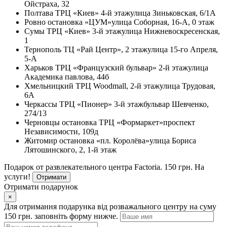
Ойстраха, 32
Полтава
ТРЦ «Киев» 4-й этаж
улица Зиньковская, 6/1А
Ровно
остановка «ЦУМ»
улица Соборная, 16-А, 0 этаж
Сумы
ТРЦ «Киев» 3-й этаж
улица Нижневоскресенская,
1
Тернополь
ТЦ «Рай Центр», 2 этаж
улица 15-го Апреля,
5-А
Харьков
ТРЦ «Французский бульвар» 2-й этаж
улица
Академика павлова, 44б
Хмельницкий
ТРЦ Woodmall, 2-й этаж
улица Трудовая,
6А
Черкассы
ТРЦ «Пионер» 3-й этаж
бульвар Шевченко,
274/13
Черновцы
остановка ТРЦ «Формаркет»
проспект
Независимости, 109д
Житомир
остановка «пл. Королёва»
улица Бориса
Лятошинского, 2, 1-й этаж
Подарок от развлекательного центра Factoria. 150 грн. На
услуги!
Отримати
Отримати подарунок
×
Для отримання подарунка від розважального центру на суму
150 грн. заповніть форму нижче.