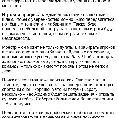
спецэффектов, актеров/ведущего и уровня активности
монстров.
Игровой процесс:
каждый игрок получит защитный
шлем, чтобы с уверенностью можно было передвигаться
по тёмным тоннелям и лабиринтам. Также, будет
проведен небольшой инструктаж, в котором игроки будут
ознакомлены с историей, целью игры и техникой
безопасности.
Монстр – он может не только пугать, а и забирать игроков
в своё логово; там он отбирает найденные артефакты,
которые игрок не успел донести на базу. Чтобы покинуть
заточение, необходимо дождаться других членов
команды – только они смогут помочь в этом не легком
деле.
Поиск артефактов тоже не из легких. Они светятся в
темноте, однако не все лежат на поверхности: некоторые
спрятаны очень хорошо, а чтобы получить сразу
несколько – необходимо будет решить задания и открыть
сундуки и кейсы. Соберете больше чем Ваши соперники
– Вы победили!
Полная темнота и лишь проблески стробоскопа помогают
сориентироваться в длинном лабиринте покинутого