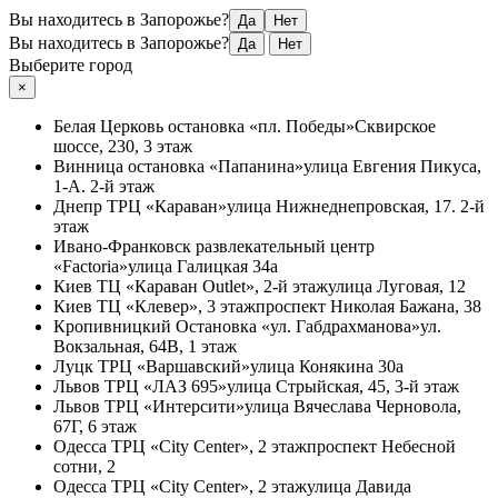
Вы находитесь в Запорожье?
Да
Нет
Вы находитесь в Запорожье?
Да
Нет
Выберите город
×
Белая Церковь
остановка «пл. Победы»
Сквирское
шоссе, 230, 3 этаж
Винница
остановка «Папанина»
улица Евгения Пикуса,
1-А. 2-й этаж
Днепр
ТРЦ «Караван»
улица Нижнеднепровская, 17. 2-й
этаж
Ивано-Франковск
развлекательный центр
«Factoria»
улица Галицкая 34а
Киев
ТЦ «Караван Outlet», 2-й этаж
улица Луговая, 12
Киев
ТЦ «Клевер», 3 этаж
проспект Николая Бажана, 38
Кропивницкий
Остановка «ул. Габдрахманова»
ул.
Вокзальная, 64В, 1 этаж
Луцк
ТРЦ «Варшавский»
улица Конякина 30а
Львов
ТРЦ «ЛАЗ 695»
улица Стрыйская, 45, 3-й этаж
Львов
ТРЦ «Интерсити»
улица Вячеслава Черновола,
67Г, 6 этаж
Одесса
ТРЦ «City Center», 2 этаж
проспект Небесной
сотни, 2
Одесса
ТРЦ «City Center», 2 этаж
улица Давида