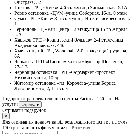
Ойстраха, 32
Полтава
ТРЦ «Киев» 4-й этаж
улица Зиньковская, 6/1А
Ровно
остановка «ЦУМ»
улица Соборная, 16-А, 0 этаж
Сумы
ТРЦ «Киев» 3-й этаж
улица Нижневоскресенская,
1
Тернополь
ТЦ «Рай Центр», 2 этаж
улица 15-го Апреля,
5-А
Харьков
ТРЦ «Французский бульвар» 2-й этаж
улица
Академика павлова, 44б
Хмельницкий
ТРЦ Woodmall, 2-й этаж
улица Трудовая,
6А
Черкассы
ТРЦ «Пионер» 3-й этаж
бульвар Шевченко,
274/13
Черновцы
остановка ТРЦ «Формаркет»
проспект
Независимости, 109д
Житомир
остановка «пл. Королёва»
улица Бориса
Лятошинского, 2, 1-й этаж
Подарок от развлекательного центра Factoria. 150 грн. На
услуги!
Отримати
Отримати подарунок
×
Для отримання подарунка від розважального центру на суму
150 грн. заповніть форму нижче.