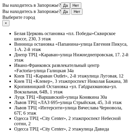
Вы находитесь в Запорожье?
Да
Нет
Вы находитесь в Запорожье?
Да
Нет
Выберите город
×
Белая Церковь
остановка «пл. Победы»
Сквирское
шоссе, 230, 3 этаж
Винница
остановка «Папанина»
улица Евгения Пикуса,
1-А. 2-й этаж
Днепр
ТРЦ «Караван»
улица Нижнеднепровская, 17. 2-й
этаж
Ивано-Франковск
развлекательный центр
«Factoria»
улица Галицкая 34а
Киев
ТЦ «Караван Outlet», 2-й этаж
улица Луговая, 12
Киев
ТЦ «Клевер», 3 этаж
проспект Николая Бажана, 38
Кропивницкий
Остановка «ул. Габдрахманова»
ул.
Вокзальная, 64В, 1 этаж
Луцк
ТРЦ «Варшавский»
улица Конякина 30а
Львов
ТРЦ «ЛАЗ 695»
улица Стрыйская, 45, 3-й этаж
Львов
ТРЦ «Интерсити»
улица Вячеслава Черновола,
67Г, 6 этаж
Одесса
ТРЦ «City Center», 2 этаж
проспект Небесной
сотни, 2
Одесса
ТРЦ «City Center», 2 этаж
улица Давида