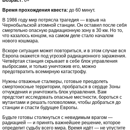
Возраст:
6+
Время прохождения квеста:
до 60 минут.
В 1986 году мир потрясла трагедия — взрыв на
Чернобыльской атомной станции. Он оставил после себя
смертельно опасную радиационную зону в 30 км. Но то,
что казалось концом, на самом деле стало началом
нового кошмара.
Вскоре ситуация может повториться, и в этом случае вся
Европа окажется под угрозой радиационного заражения.
Четвёртая станция скрывает в себе блок управления
выбросами, и только уничтожив его, можно
предотвратить всемирную катастрофу.
Нужны отважные сталкеры, готовые преодолеть
смертоносные территории, пробраться в сердце Зоны
отчуждения и уничтожить блок управления. Вам
предстоит исследовать опасные местности, бороться с
мутантами и решать головоломки, чтобы добраться до
станции и спасти будущее Европы.
Будьте готовы столкнуться с невидимым врагом —
радиацией — и принять важнейшее решение, которое
определит судьбу всего мира. Время идёт — не упустите