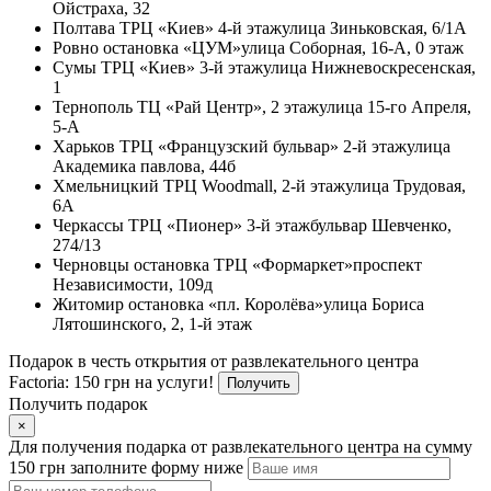
Ойстраха, 32
Полтава
ТРЦ «Киев» 4-й этаж
улица Зиньковская, 6/1А
Ровно
остановка «ЦУМ»
улица Соборная, 16-А, 0 этаж
Сумы
ТРЦ «Киев» 3-й этаж
улица Нижневоскресенская,
1
Тернополь
ТЦ «Рай Центр», 2 этаж
улица 15-го Апреля,
5-А
Харьков
ТРЦ «Французский бульвар» 2-й этаж
улица
Академика павлова, 44б
Хмельницкий
ТРЦ Woodmall, 2-й этаж
улица Трудовая,
6А
Черкассы
ТРЦ «Пионер» 3-й этаж
бульвар Шевченко,
274/13
Черновцы
остановка ТРЦ «Формаркет»
проспект
Независимости, 109д
Житомир
остановка «пл. Королёва»
улица Бориса
Лятошинского, 2, 1-й этаж
Подарок в честь открытия от развлекательного центра
Factoria: 150 грн на услуги!
Получить
Получить подарок
×
Для получения подарка от развлекательного центра на сумму
150 грн заполните форму ниже