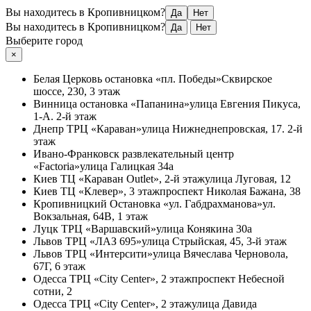
Вы находитесь в Кропивницком?
Да
Нет
Вы находитесь в Кропивницком?
Да
Нет
Выберите город
×
Белая Церковь
остановка «пл. Победы»
Сквирское
шоссе, 230, 3 этаж
Винница
остановка «Папанина»
улица Евгения Пикуса,
1-А. 2-й этаж
Днепр
ТРЦ «Караван»
улица Нижнеднепровская, 17. 2-й
этаж
Ивано-Франковск
развлекательный центр
«Factoria»
улица Галицкая 34а
Киев
ТЦ «Караван Outlet», 2-й этаж
улица Луговая, 12
Киев
ТЦ «Клевер», 3 этаж
проспект Николая Бажана, 38
Кропивницкий
Остановка «ул. Габдрахманова»
ул.
Вокзальная, 64В, 1 этаж
Луцк
ТРЦ «Варшавский»
улица Конякина 30а
Львов
ТРЦ «ЛАЗ 695»
улица Стрыйская, 45, 3-й этаж
Львов
ТРЦ «Интерсити»
улица Вячеслава Черновола,
67Г, 6 этаж
Одесса
ТРЦ «City Center», 2 этаж
проспект Небесной
сотни, 2
Одесса
ТРЦ «City Center», 2 этаж
улица Давида