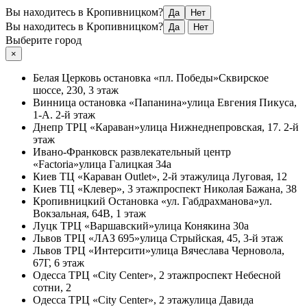
Вы находитесь в Кропивницком?
Да
Нет
Вы находитесь в Кропивницком?
Да
Нет
Выберите город
×
Белая Церковь
остановка «пл. Победы»
Сквирское
шоссе, 230, 3 этаж
Винница
остановка «Папанина»
улица Евгения Пикуса,
1-А. 2-й этаж
Днепр
ТРЦ «Караван»
улица Нижнеднепровская, 17. 2-й
этаж
Ивано-Франковск
развлекательный центр
«Factoria»
улица Галицкая 34а
Киев
ТЦ «Караван Outlet», 2-й этаж
улица Луговая, 12
Киев
ТЦ «Клевер», 3 этаж
проспект Николая Бажана, 38
Кропивницкий
Остановка «ул. Габдрахманова»
ул.
Вокзальная, 64В, 1 этаж
Луцк
ТРЦ «Варшавский»
улица Конякина 30а
Львов
ТРЦ «ЛАЗ 695»
улица Стрыйская, 45, 3-й этаж
Львов
ТРЦ «Интерсити»
улица Вячеслава Черновола,
67Г, 6 этаж
Одесса
ТРЦ «City Center», 2 этаж
проспект Небесной
сотни, 2
Одесса
ТРЦ «City Center», 2 этаж
улица Давида