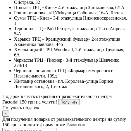
Ойстраха, 32
Полтава
ТРЦ «Киев» 4-й этаж
улица Зиньковская, 6/1А
Ровно
остановка «ЦУМ»
улица Соборная, 16-А, 0 этаж
Сумы
ТРЦ «Киев» 3-й этаж
улица Нижневоскресенская,
1
Тернополь
ТЦ «Рай Центр», 2 этаж
улица 15-го Апреля,
5-А
Харьков
ТРЦ «Французский бульвар» 2-й этаж
улица
Академика павлова, 44б
Хмельницкий
ТРЦ Woodmall, 2-й этаж
улица Трудовая,
6А
Черкассы
ТРЦ «Пионер» 3-й этаж
бульвар Шевченко,
274/13
Черновцы
остановка ТРЦ «Формаркет»
проспект
Независимости, 109д
Житомир
остановка «пл. Королёва»
улица Бориса
Лятошинского, 2, 1-й этаж
Подарок в честь открытия от развлекательного центра
Factoria: 150 грн на услуги!
Получить
Получить подарок
×
Для получения подарка от развлекательного центра на сумму
150 грн заполните форму ниже