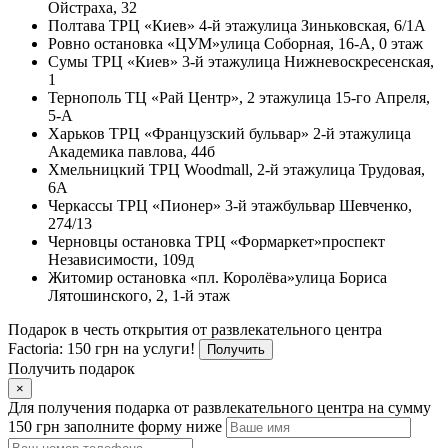
Ойстраха, 32
Полтава
ТРЦ «Киев» 4-й этаж
улица Зиньковская, 6/1А
Ровно
остановка «ЦУМ»
улица Соборная, 16-А, 0 этаж
Сумы
ТРЦ «Киев» 3-й этаж
улица Нижневоскресенская,
1
Тернополь
ТЦ «Рай Центр», 2 этаж
улица 15-го Апреля,
5-А
Харьков
ТРЦ «Французский бульвар» 2-й этаж
улица
Академика павлова, 44б
Хмельницкий
ТРЦ Woodmall, 2-й этаж
улица Трудовая,
6А
Черкассы
ТРЦ «Пионер» 3-й этаж
бульвар Шевченко,
274/13
Черновцы
остановка ТРЦ «Формаркет»
проспект
Независимости, 109д
Житомир
остановка «пл. Королёва»
улица Бориса
Лятошинского, 2, 1-й этаж
Подарок в честь открытия от развлекательного центра
Factoria: 150 грн на услуги!
Получить
Получить подарок
×
Для получения подарка от развлекательного центра на сумму
150 грн заполните форму ниже