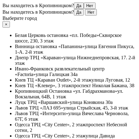
Вы находитесь в Кропивницком?
Да
Нет
Вы находитесь в Кропивницком?
Да
Нет
Выберите город
×
Белая Церковь
остановка «пл. Победы»
Сквирское
шоссе, 230, 3 этаж
Винница
остановка «Папанина»
улица Евгения Пикуса,
1-А. 2-й этаж
Днепр
ТРЦ «Караван»
улица Нижнеднепровская, 17. 2-й
этаж
Ивано-Франковск
развлекательный центр
«Factoria»
улица Галицкая 34а
Киев
ТЦ «Караван Outlet», 2-й этаж
улица Луговая, 12
Киев
ТЦ «Клевер», 3 этаж
проспект Николая Бажана, 38
Кропивницкий
Остановка «ул. Габдрахманова»
ул.
Вокзальная, 64В, 1 этаж
Луцк
ТРЦ «Варшавский»
улица Конякина 30а
Львов
ТРЦ «ЛАЗ 695»
улица Стрыйская, 45, 3-й этаж
Львов
ТРЦ «Интерсити»
улица Вячеслава Черновола,
67Г, 6 этаж
Одесса
ТРЦ «City Center», 2 этаж
проспект Небесной
сотни, 2
Одесса
ТРЦ «City Center», 2 этаж
улица Давида