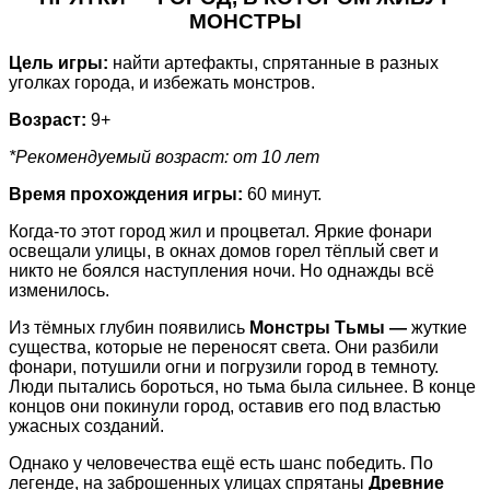
МОНСТРЫ
Цель игры:
найти артефакты, спрятанные в разных
уголках города, и избежать монстров.
Возраст:
9+
*Рекомендуемый возраст: от 10 лет
Время прохождения игры:
60 минут.
Когда-то этот город жил и процветал. Яркие фонари
освещали улицы, в окнах домов горел тёплый свет и
никто не боялся наступления ночи. Но однажды всё
изменилось.
Из тёмных глубин появились
Монстры Тьмы —
жуткие
существа, которые не переносят света. Они разбили
фонари, потушили огни и погрузили город в темноту.
Люди пытались бороться, но тьма была сильнее. В конце
концов они покинули город, оставив его под властью
ужасных созданий.
Однако у человечества ещё есть шанс победить. По
легенде, на заброшенных улицах спрятаны
Древние