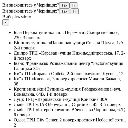
Ви знаходитесь у Чернівцях?
Так
Ні
Ви знаходитесь у Чернівцях?
Так
Ні
Виберіть місто
×
Біла Церква
зупинка «пл. Перемоги»
Сквирське шосе,
230, 3 поверх
Вінниця
зупинка «Папаніна»
вулиця Євгена Пікуса, 1-А.
2-й поверх
Дніпро
ТРЦ «Караван»
улица Нижньодніпровська, 17. 2-
й поверх
Івано-Франківськ
Розважальний центр “Factoria”
вулиця
Галицька 34а
Київ
ТЦ «Караван Outlet», 2-й поверх
вулиця Лугова, 12
Київ
ТЦ «Клевер», 3 поверх
проспект Миколи Бажана,
38
Кропивницький
Зупинка «вулиця Габдрахманова»
вул.
Вокзальна, 64В, 1-й поверх
Луцк
ТРЦ «Варшавський»
вулиця Конякіна 30А
Львів
ТРЦ «ЛАЗ 695»
вулиця Стрийска, 45. 3-й поверх
Львів
ТРЦ «Інтерсіті»
вулиця В’ячеслава Чорновола, 67Г,
6 поверх
Одеса
ТРЦ City Center, 2 поверх
проспект Небесної сотні,
2