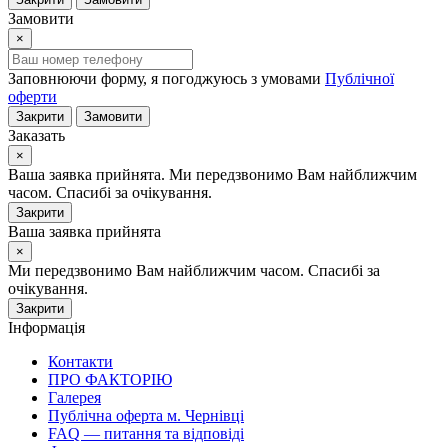
Замовити
×
Заповнюючи форму, я погоджуюсь з умовами
Публічної
оферти
Закрити
Замовити
Заказать
×
Ваша заявка прийнята. Ми передзвонимо Вам найближчим
часом. Спасибі за очікування.
Закрити
Ваша заявка прийнята
×
Ми передзвонимо Вам найближчим часом. Спасибі за
очікування.
Закрити
Інформація
Контакти
ПРО ФАКТОРІЮ
Галерея
Публічна оферта м. Чернівці
FAQ — питання та відповіді