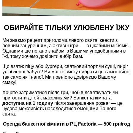
ОБИРАЙТЕ
ТІЛЬКИ УЛЮБЛЕНУ ЇЖУ
Ми знаємо рецепт приголомшливого свята: квести з
повним зануренням, а активні ігри — із цікавими місіями.
Однак ми ще погано знайомі з Вашими уподобаннями в
їжі, тому хочемо довірити вибір Вам.
Що взяти: піцу або бургери, святковий торт чи суші, пиріг
улюбленої бабусі? Ви маєте змогу вибрати це самостійно,
так само як і напої. Ми повністю довіряємо Вашому
смаку!
Хочете затриматися після гри, щоб відсвяткувати чи
пригостити дітей смаколиками? Банкетна кімната
доступна на 1 годину
після завершення розваг — це
чудова можливість насолодитися емоціями Вашого
свята.
Оренда банкетної кімнати в РЦ Factoria — 500 грн/год