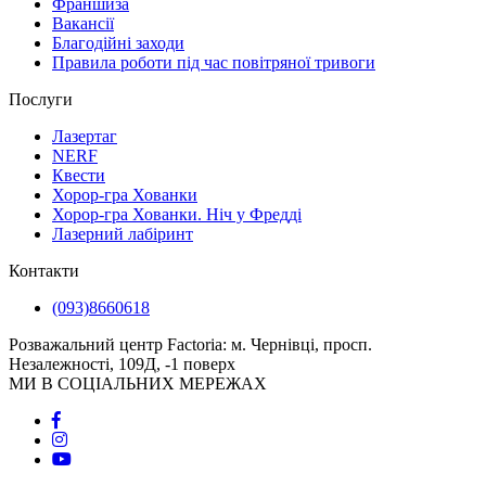
Франшиза
Вакансії
Благодійні заходи
Правила роботи під час повітряної тривоги
Послуги
Лазертаг
NERF
Квести
Хорор-гра Хованки
Хорор-гра Хованки. Ніч у Фредді
Лазерний лабіринт
Контакти
(093)8660618
Розважальний центр Factoria: м. Чернівці, просп.
Незалежності, 109Д, -1 поверх
МИ В СОЦІАЛЬНИХ МЕРЕЖАХ