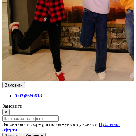
Замовити
(093)8660618
Замовити
×
Заповнюючи форму, я погоджуюсь з умовами
Публічної
оферти
Закрити
Замовити