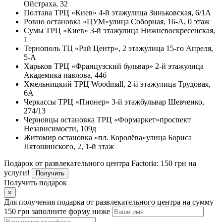
Ойстраха, 32
Полтава
ТРЦ «Киев» 4-й этаж
улица Зиньковская, 6/1А
Ровно
остановка «ЦУМ»
улица Соборная, 16-А, 0 этаж
Сумы
ТРЦ «Киев» 3-й этаж
улица Нижневоскресенская,
1
Тернополь
ТЦ «Рай Центр», 2 этаж
улица 15-го Апреля,
5-А
Харьков
ТРЦ «Французский бульвар» 2-й этаж
улица
Академика павлова, 44б
Хмельницкий
ТРЦ Woodmall, 2-й этаж
улица Трудовая,
6А
Черкассы
ТРЦ «Пионер» 3-й этаж
бульвар Шевченко,
274/13
Черновцы
остановка ТРЦ «Формаркет»
проспект
Независимости, 109д
Житомир
остановка «пл. Королёва»
улица Бориса
Лятошинского, 2, 1-й этаж
Подарок от развлекательного центра Factoria: 150 грн на
услуги!
Получить
Получить подарок
×
Для получения подарка от развлекательного центра на сумму
150 грн заполните форму ниже