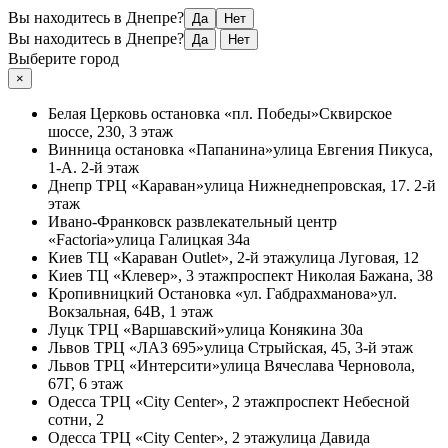
Вы находитесь в Днепре?
Да
Нет
Вы находитесь в Днепре?
Да
Нет
Выберите город
×
Белая Церковь
остановка «пл. Победы»
Сквирское
шоссе, 230, 3 этаж
Винница
остановка «Папанина»
улица Евгения Пикуса,
1-А. 2-й этаж
Днепр
ТРЦ «Караван»
улица Нижнеднепровская, 17. 2-й
этаж
Ивано-Франковск
развлекательный центр
«Factoria»
улица Галицкая 34а
Киев
ТЦ «Караван Outlet», 2-й этаж
улица Луговая, 12
Киев
ТЦ «Клевер», 3 этаж
проспект Николая Бажана, 38
Кропивницкий
Остановка «ул. Габдрахманова»
ул.
Вокзальная, 64В, 1 этаж
Луцк
ТРЦ «Варшавский»
улица Конякина 30а
Львов
ТРЦ «ЛАЗ 695»
улица Стрыйская, 45, 3-й этаж
Львов
ТРЦ «Интерсити»
улица Вячеслава Черновола,
67Г, 6 этаж
Одесса
ТРЦ «City Center», 2 этаж
проспект Небесной
сотни, 2
Одесса
ТРЦ «City Center», 2 этаж
улица Давида