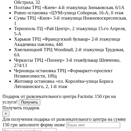
Ойстраха, 32
Полтава
ТРЦ «Киев» 4-й этаж
улица Зиньковская, 6/1А
Ровно
остановка «ЦУМ»
улица Соборная, 16-А, 0 этаж
Сумы
ТРЦ «Киев» 3-й этаж
улица Нижневоскресенская,
1
Тернополь
ТЦ «Рай Центр», 2 этаж
улица 15-го Апреля,
5-А
Харьков
ТРЦ «Французский бульвар» 2-й этаж
улица
Академика павлова, 44б
Хмельницкий
ТРЦ Woodmall, 2-й этаж
улица Трудовая,
6А
Черкассы
ТРЦ «Пионер» 3-й этаж
бульвар Шевченко,
274/13
Черновцы
остановка ТРЦ «Формаркет»
проспект
Независимости, 109д
Житомир
остановка «пл. Королёва»
улица Бориса
Лятошинского, 2, 1-й этаж
Подарок от развлекательного центра Factoria: 150 грн на
услуги!
Получить
Получить подарок
×
Для получения подарка от развлекательного центра на сумму
150 грн заполните форму ниже