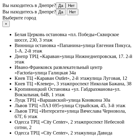
Вы находитесь в Днепре?
Да
Нет
Вы находитесь в Днепре?
Да
Нет
Выберите город
×
Белая Церковь
остановка «пл. Победы»
Сквирское
шоссе, 230, 3 этаж
Винница
остановка «Папанина»
улица Евгения Пикуса,
1-А. 2-й этаж
Днепр
ТРЦ «Караван»
улица Нижнеднепровская, 17. 2-й
этаж
Ивано-Франковск
развлекательный центр
«Factoria»
улица Галицкая 34а
Киев
ТЦ «Караван Outlet», 2-й этаж
улица Луговая, 12
Киев
ТЦ «Клевер», 3 этаж
проспект Николая Бажана, 38
Кропивницкий
Остановка «ул. Габдрахманова»
ул.
Вокзальная, 64В, 1 этаж
Луцк
ТРЦ «Варшавский»
улица Конякина 30а
Львов
ТРЦ «ЛАЗ 695»
улица Стрыйская, 45, 3-й этаж
Львов
ТРЦ «Интерсити»
улица Вячеслава Черновола,
67Г, 6 этаж
Одесса
ТРЦ «City Center», 2 этаж
проспект Небесной
сотни, 2
Одесса
ТРЦ «City Center», 2 этаж
улица Давида