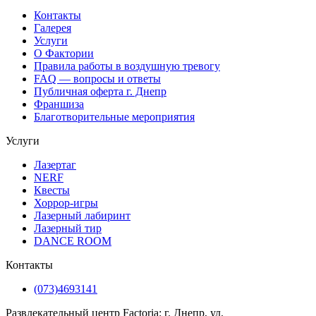
Контакты
Галерея
Услуги
О Фактории
Правила работы в воздушную тревогу
FAQ — вопросы и ответы
Публичная оферта г. Днепр
Франшиза
Благотворительные мероприятия
Услуги
Лазертаг
NERF
Квесты
Хоррор-игры
Лазерный лабиринт
Лазерный тир
DANCE ROOM
Контакты
(073)4693141
Развлекательный центр Factoria: г. Днепр, ул.