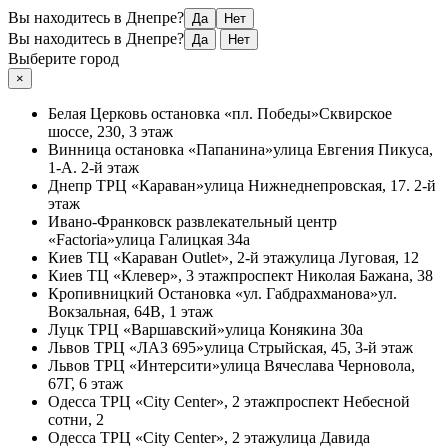
Вы находитесь в Днепре?
Да
Нет
Вы находитесь в Днепре?
Да
Нет
Выберите город
×
Белая Церковь
остановка «пл. Победы»
Сквирское
шоссе, 230, 3 этаж
Винница
остановка «Папанина»
улица Евгения Пикуса,
1-А. 2-й этаж
Днепр
ТРЦ «Караван»
улица Нижнеднепровская, 17. 2-й
этаж
Ивано-Франковск
развлекательный центр
«Factoria»
улица Галицкая 34а
Киев
ТЦ «Караван Outlet», 2-й этаж
улица Луговая, 12
Киев
ТЦ «Клевер», 3 этаж
проспект Николая Бажана, 38
Кропивницкий
Остановка «ул. Габдрахманова»
ул.
Вокзальная, 64В, 1 этаж
Луцк
ТРЦ «Варшавский»
улица Конякина 30а
Львов
ТРЦ «ЛАЗ 695»
улица Стрыйская, 45, 3-й этаж
Львов
ТРЦ «Интерсити»
улица Вячеслава Черновола,
67Г, 6 этаж
Одесса
ТРЦ «City Center», 2 этаж
проспект Небесной
сотни, 2
Одесса
ТРЦ «City Center», 2 этаж
улица Давида