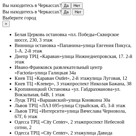
Вы находитесь в Черкассах?
Да
Нет
Вы находитесь в Черкассах?
Да
Нет
Выберите город
×
Белая Церковь
остановка «пл. Победы»
Сквирское
шоссе, 230, 3 этаж
Винница
остановка «Папанина»
улица Евгения Пикуса,
1-А. 2-й этаж
Днепр
ТРЦ «Караван»
улица Нижнеднепровская, 17. 2-й
этаж
Ивано-Франковск
развлекательный центр
«Factoria»
улица Галицкая 34а
Киев
ТЦ «Караван Outlet», 2-й этаж
улица Луговая, 12
Киев
ТЦ «Клевер», 3 этаж
проспект Николая Бажана, 38
Кропивницкий
Остановка «ул. Габдрахманова»
ул.
Вокзальная, 64В, 1 этаж
Луцк
ТРЦ «Варшавский»
улица Конякина 30а
Львов
ТРЦ «ЛАЗ 695»
улица Стрыйская, 45, 3-й этаж
Львов
ТРЦ «Интерсити»
улица Вячеслава Черновола,
67Г, 6 этаж
Одесса
ТРЦ «City Center», 2 этаж
проспект Небесной
сотни, 2
Одесса
ТРЦ «City Center», 2 этаж
улица Давида