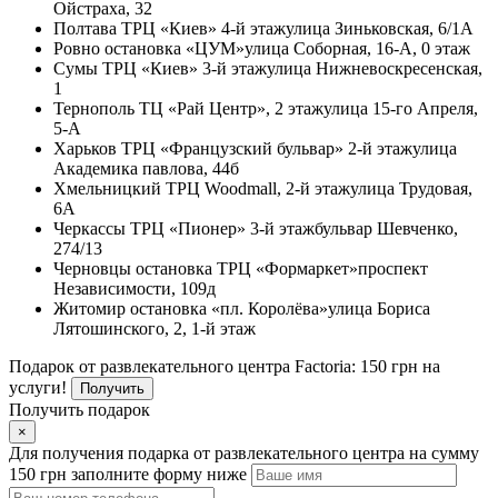
Ойстраха, 32
Полтава
ТРЦ «Киев» 4-й этаж
улица Зиньковская, 6/1А
Ровно
остановка «ЦУМ»
улица Соборная, 16-А, 0 этаж
Сумы
ТРЦ «Киев» 3-й этаж
улица Нижневоскресенская,
1
Тернополь
ТЦ «Рай Центр», 2 этаж
улица 15-го Апреля,
5-А
Харьков
ТРЦ «Французский бульвар» 2-й этаж
улица
Академика павлова, 44б
Хмельницкий
ТРЦ Woodmall, 2-й этаж
улица Трудовая,
6А
Черкассы
ТРЦ «Пионер» 3-й этаж
бульвар Шевченко,
274/13
Черновцы
остановка ТРЦ «Формаркет»
проспект
Независимости, 109д
Житомир
остановка «пл. Королёва»
улица Бориса
Лятошинского, 2, 1-й этаж
Подарок от развлекательного центра Factoria: 150 грн на
услуги!
Получить
Получить подарок
×
Для получения подарка от развлекательного центра на сумму
150 грн заполните форму ниже