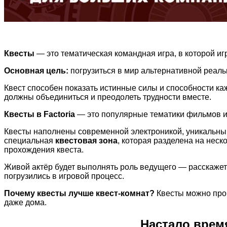
Квесты
— это тематическая командная игра, в которой иг
Основная цель:
погрузиться в мир альтернативной реаль
Квест способен показать истинные силы и способности каж
должны объединиться и преодолеть трудности вместе.
Квесты в Factoria
— это популярные тематики фильмов и 
Квесты наполнены современной электроникой, уникальны
специальная
квестовая зона
, которая разделена на нес
прохождения квеста.
Живой актёр будет выполнять роль ведущего — расскажет 
погрузились в игровой процесс.
Почему квесты лучше квест-комнат?
Квесты можно пров
даже дома.
Настало врем