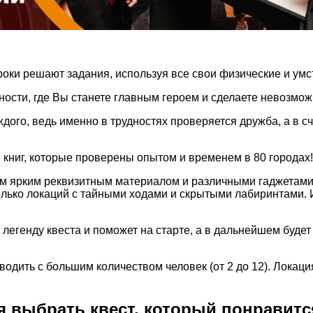
роки решают задания, используя все свои физические и ум
ности, где Вы станете главным героем и сделаете невозмож
дого, ведь именно в трудностях проверяется дружба, а в с
книг, которые проверены опытом и временем в 80 городах!
м ярким реквизитным материалом и различными гаджетами,
колько локаций с тайными ходами и скрытыми лабиринтами. 
легенду квеста и поможет на старте, а в дальнейшем будет
одить с большим количеством человек (от 2 до 12). Локаци
я выбрать квест, который понравитс