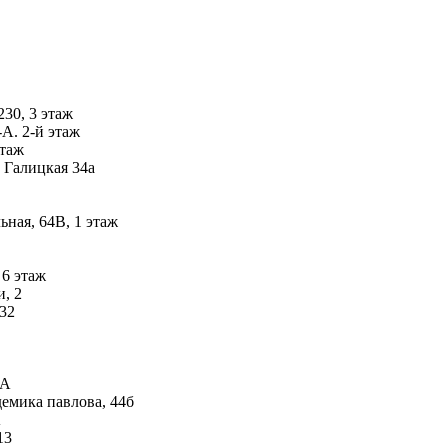
230, 3 этаж
А. 2-й этаж
этаж
 Галицкая 34а
ьная, 64В, 1 этаж
 6 этаж
, 2
 32
-А
емика павлова, 44б
А
13