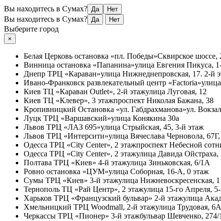
Вы находитесь в Сумах?
Да
Нет
Вы находитесь в Сумах?
Да
Нет
Выберите город
×
Белая Церковь
остановка «пл. Победы»
Сквирское шоссе, 
Винница
остановка «Папанина»
улица Евгения Пикуса, 1-
Днепр
ТРЦ «Караван»
улица Нижнеднепровская, 17. 2-й 
Ивано-Франковск
развлекательный центр «Factoria»
улица
Киев
ТЦ «Караван Outlet», 2-й этаж
улица Луговая, 12
Киев
ТЦ «Клевер», 3 этаж
проспект Николая Бажана, 38
Кропивницкий
Остановка «ул. Габдрахманова»
ул. Вокзал
Луцк
ТРЦ «Варшавский»
улица Конякина 30а
Львов
ТРЦ «ЛАЗ 695»
улица Стрыйская, 45, 3-й этаж
Львов
ТРЦ «Интерсити»
улица Вячеслава Черновола, 67Г,
Одесса
ТРЦ «City Center», 2 этаж
проспект Небесной сотни
Одесса
ТРЦ «City Center», 2 этаж
улица Давида Ойстраха,
Полтава
ТРЦ «Киев» 4-й этаж
улица Зиньковская, 6/1А
Ровно
остановка «ЦУМ»
улица Соборная, 16-А, 0 этаж
Сумы
ТРЦ «Киев» 3-й этаж
улица Нижневоскресенская, 1
Тернополь
ТЦ «Рай Центр», 2 этаж
улица 15-го Апреля, 5
Харьков
ТРЦ «Французский бульвар» 2-й этаж
улица Акад
Хмельницкий
ТРЦ Woodmall, 2-й этаж
улица Трудовая, 6
Черкассы
ТРЦ «Пионер» 3-й этаж
бульвар Шевченко, 274/