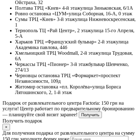
Ойстраха, 32
Полтава
ТРЦ «Киев» 4-й этаж
улица Зиньковская, 6/1А
Ровно
остановка «ЦУМ»
улица Соборная, 16-А, 0 этаж
Сумы
ТРЦ «Киев» 3-й этаж
улица Нижневоскресенская,
1
Тернополь
ТЦ «Рай Центр», 2 этаж
улица 15-го Апреля,
5-А
Харьков
ТРЦ «Французский бульвар» 2-й этаж
улица
Академика павлова, 44б
Хмельницкий
ТРЦ Woodmall, 2-й этаж
улица Трудовая,
6А
Черкассы
ТРЦ «Пионер» 3-й этаж
бульвар Шевченко,
274/13
Черновцы
остановка ТРЦ «Формаркет»
проспект
Независимости, 109д
Житомир
остановка «пл. Королёва»
улица Бориса
Лятошинского, 2, 1-й этаж
Подарок от развлекательного центра Factoria: 150 грн на
услуги! Центр работает по предварительному бронированию
— планируйте свой визит заранее!
Получить
Получить подарок
×
Для получения подарка от развлекательного центра на сумму
150 грн заполните форму ниже