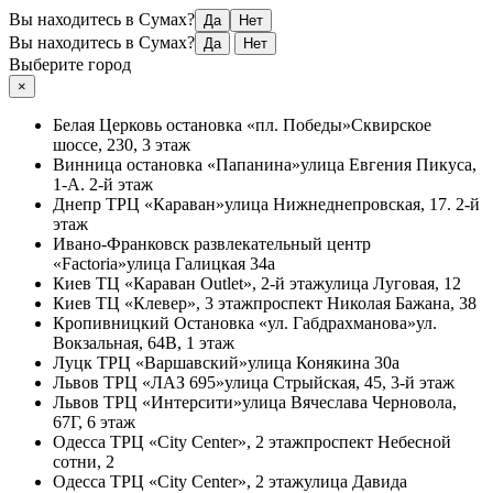
Вы находитесь в Сумах?
Да
Нет
Вы находитесь в Сумах?
Да
Нет
Выберите город
×
Белая Церковь
остановка «пл. Победы»
Сквирское
шоссе, 230, 3 этаж
Винница
остановка «Папанина»
улица Евгения Пикуса,
1-А. 2-й этаж
Днепр
ТРЦ «Караван»
улица Нижнеднепровская, 17. 2-й
этаж
Ивано-Франковск
развлекательный центр
«Factoria»
улица Галицкая 34а
Киев
ТЦ «Караван Outlet», 2-й этаж
улица Луговая, 12
Киев
ТЦ «Клевер», 3 этаж
проспект Николая Бажана, 38
Кропивницкий
Остановка «ул. Габдрахманова»
ул.
Вокзальная, 64В, 1 этаж
Луцк
ТРЦ «Варшавский»
улица Конякина 30а
Львов
ТРЦ «ЛАЗ 695»
улица Стрыйская, 45, 3-й этаж
Львов
ТРЦ «Интерсити»
улица Вячеслава Черновола,
67Г, 6 этаж
Одесса
ТРЦ «City Center», 2 этаж
проспект Небесной
сотни, 2
Одесса
ТРЦ «City Center», 2 этаж
улица Давида