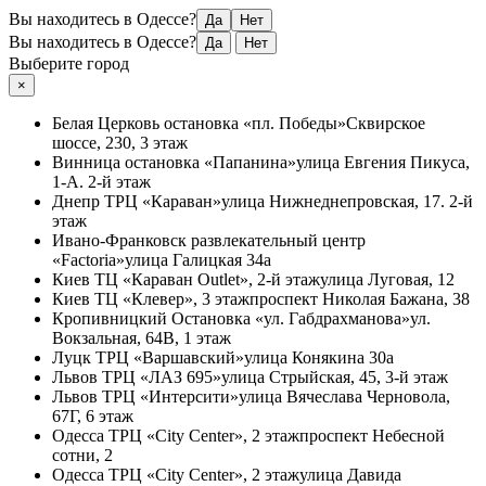
Вы находитесь в Одессе?
Да
Нет
Вы находитесь в Одессе?
Да
Нет
Выберите город
×
Белая Церковь
остановка «пл. Победы»
Сквирское
шоссе, 230, 3 этаж
Винница
остановка «Папанина»
улица Евгения Пикуса,
1-А. 2-й этаж
Днепр
ТРЦ «Караван»
улица Нижнеднепровская, 17. 2-й
этаж
Ивано-Франковск
развлекательный центр
«Factoria»
улица Галицкая 34а
Киев
ТЦ «Караван Outlet», 2-й этаж
улица Луговая, 12
Киев
ТЦ «Клевер», 3 этаж
проспект Николая Бажана, 38
Кропивницкий
Остановка «ул. Габдрахманова»
ул.
Вокзальная, 64В, 1 этаж
Луцк
ТРЦ «Варшавский»
улица Конякина 30а
Львов
ТРЦ «ЛАЗ 695»
улица Стрыйская, 45, 3-й этаж
Львов
ТРЦ «Интерсити»
улица Вячеслава Черновола,
67Г, 6 этаж
Одесса
ТРЦ «City Center», 2 этаж
проспект Небесной
сотни, 2
Одесса
ТРЦ «City Center», 2 этаж
улица Давида