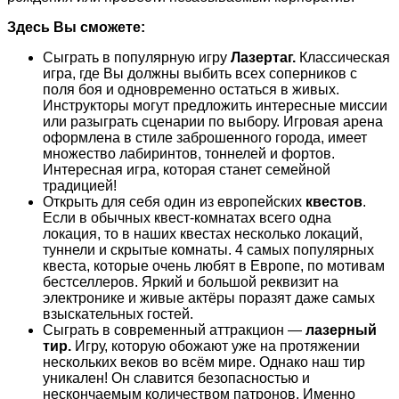
Здесь Вы сможете:
Сыграть в популярную игру
Лазертаг.
Классическая
игра, где Вы должны выбить всех соперников с
поля боя и одновременно остаться в живых.
Инструкторы могут предложить интересные миссии
или разыграть сценарии по выбору. Игровая арена
оформлена в стиле заброшенного города, имеет
множество лабиринтов, тоннелей и фортов.
Интересная игра, которая станет семейной
традицией!
Открыть для себя один из европейских
квестов
.
Если в обычных квест-комнатах всего одна
локация, то в наших квестах несколько локаций,
туннели и скрытые комнаты. 4 самых популярных
квеста, которые очень любят в Европе, по мотивам
бестселлеров. Яркий и большой реквизит на
электронике и живые актёры поразят даже самых
взыскательных гостей.
Сыграть в современный аттракцион —
лазерный
тир.
Игру, которую обожают уже на протяжении
нескольких веков во всём мире. Однако наш тир
уникален! Он славится безопасностью и
нескончаемым количеством патронов. Именно