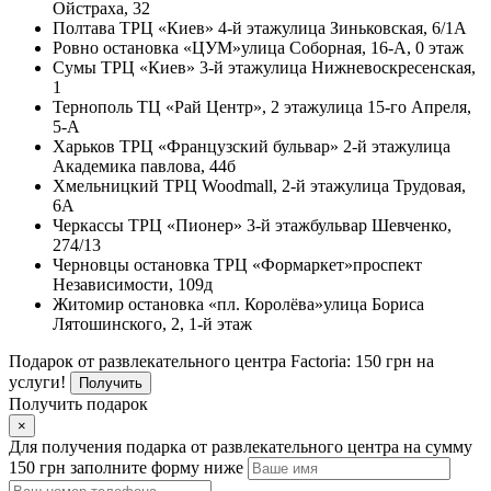
Ойстраха, 32
Полтава
ТРЦ «Киев» 4-й этаж
улица Зиньковская, 6/1А
Ровно
остановка «ЦУМ»
улица Соборная, 16-А, 0 этаж
Сумы
ТРЦ «Киев» 3-й этаж
улица Нижневоскресенская,
1
Тернополь
ТЦ «Рай Центр», 2 этаж
улица 15-го Апреля,
5-А
Харьков
ТРЦ «Французский бульвар» 2-й этаж
улица
Академика павлова, 44б
Хмельницкий
ТРЦ Woodmall, 2-й этаж
улица Трудовая,
6А
Черкассы
ТРЦ «Пионер» 3-й этаж
бульвар Шевченко,
274/13
Черновцы
остановка ТРЦ «Формаркет»
проспект
Независимости, 109д
Житомир
остановка «пл. Королёва»
улица Бориса
Лятошинского, 2, 1-й этаж
Подарок от развлекательного центра Factoria: 150 грн на
услуги!
Получить
Получить подарок
×
Для получения подарка от развлекательного центра на сумму
150 грн заполните форму ниже