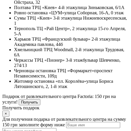
Ойстраха, 32
Полтава
ТРЦ «Киев» 4-й этаж
улица Зиньковская, 6/1А
Ровно
остановка «ЦУМ»
улица Соборная, 16-А, 0 этаж
Сумы
ТРЦ «Киев» 3-й этаж
улица Нижневоскресенская,
1
Тернополь
ТЦ «Рай Центр», 2 этаж
улица 15-го Апреля,
5-А
Харьков
ТРЦ «Французский бульвар» 2-й этаж
улица
Академика павлова, 44б
Хмельницкий
ТРЦ Woodmall, 2-й этаж
улица Трудовая,
6А
Черкассы
ТРЦ «Пионер» 3-й этаж
бульвар Шевченко,
274/13
Черновцы
остановка ТРЦ «Формаркет»
проспект
Независимости, 109д
Житомир
остановка «пл. Королёва»
улица Бориса
Лятошинского, 2, 1-й этаж
Подарок от развлекательного центра Factoria: 150 грн на
услуги!
Получить
Получить подарок
×
Для получения подарка от развлекательного центра на сумму
150 грн заполните форму ниже