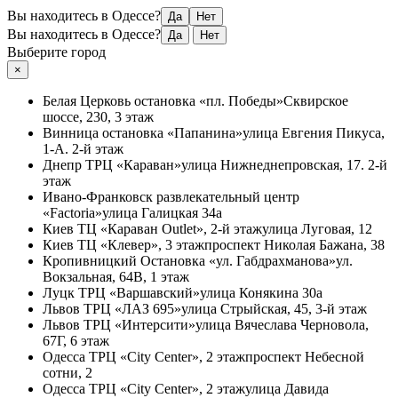
Вы находитесь в Одессе?
Да
Нет
Вы находитесь в Одессе?
Да
Нет
Выберите город
×
Белая Церковь
остановка «пл. Победы»
Сквирское
шоссе, 230, 3 этаж
Винница
остановка «Папанина»
улица Евгения Пикуса,
1-А. 2-й этаж
Днепр
ТРЦ «Караван»
улица Нижнеднепровская, 17. 2-й
этаж
Ивано-Франковск
развлекательный центр
«Factoria»
улица Галицкая 34а
Киев
ТЦ «Караван Outlet», 2-й этаж
улица Луговая, 12
Киев
ТЦ «Клевер», 3 этаж
проспект Николая Бажана, 38
Кропивницкий
Остановка «ул. Габдрахманова»
ул.
Вокзальная, 64В, 1 этаж
Луцк
ТРЦ «Варшавский»
улица Конякина 30а
Львов
ТРЦ «ЛАЗ 695»
улица Стрыйская, 45, 3-й этаж
Львов
ТРЦ «Интерсити»
улица Вячеслава Черновола,
67Г, 6 этаж
Одесса
ТРЦ «City Center», 2 этаж
проспект Небесной
сотни, 2
Одесса
ТРЦ «City Center», 2 этаж
улица Давида