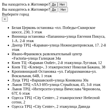
Вы находитесь в Житомире?
Да
Нет
Вы находитесь в Житомире?
Да
Нет
Выберите город
×
Белая Церковь
остановка «пл. Победы»
Сквирское
шоссе, 230, 3 этаж
Винница
остановка «Папанина»
улица Евгения Пикуса,
1-А. 2-й этаж
Днепр
ТРЦ «Караван»
улица Нижнеднепровская, 17. 2-й
этаж
Ивано-Франковск
развлекательный центр
«Factoria»
улица Галицкая 34а
Киев
ТЦ «Караван Outlet», 2-й этаж
улица Луговая, 12
Киев
ТЦ «Клевер», 3 этаж
проспект Николая Бажана, 38
Кропивницкий
Остановка «ул. Габдрахманова»
ул.
Вокзальная, 64В, 1 этаж
Луцк
ТРЦ «Варшавский»
улица Конякина 30а
Львов
ТРЦ «ЛАЗ 695»
улица Стрыйская, 45, 3-й этаж
Львов
ТРЦ «Интерсити»
улица Вячеслава Черновола,
67Г, 6 этаж
Одесса
ТРЦ «City Center», 2 этаж
проспект Небесной
сотни, 2
Одесса
ТРЦ «City Center», 2 этаж
улица Давида