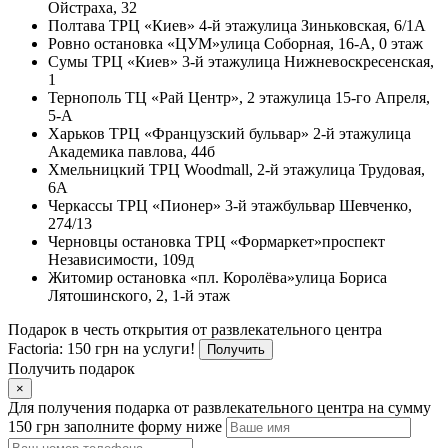
Ойстраха, 32
Полтава
ТРЦ «Киев» 4-й этаж
улица Зиньковская, 6/1А
Ровно
остановка «ЦУМ»
улица Соборная, 16-А, 0 этаж
Сумы
ТРЦ «Киев» 3-й этаж
улица Нижневоскресенская,
1
Тернополь
ТЦ «Рай Центр», 2 этаж
улица 15-го Апреля,
5-А
Харьков
ТРЦ «Французский бульвар» 2-й этаж
улица
Академика павлова, 44б
Хмельницкий
ТРЦ Woodmall, 2-й этаж
улица Трудовая,
6А
Черкассы
ТРЦ «Пионер» 3-й этаж
бульвар Шевченко,
274/13
Черновцы
остановка ТРЦ «Формаркет»
проспект
Независимости, 109д
Житомир
остановка «пл. Королёва»
улица Бориса
Лятошинского, 2, 1-й этаж
Подарок в честь открытия от развлекательного центра
Factoria: 150 грн на услуги!
Получить
Получить подарок
×
Для получения подарка от развлекательного центра на сумму
150 грн заполните форму ниже