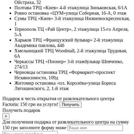
Ойстраха, 32
Полтава
ТРЦ «Киев» 4-й этаж
улица Зиньковская, 6/1А
Ровно
остановка «ЦУМ»
улица Соборная, 16-А, 0 этаж
Сумы
ТРЦ «Киев» 3-й этаж
улица Нижневоскресенская,
1
Тернополь
ТЦ «Рай Центр», 2 этаж
улица 15-го Апреля,
5-А
Харьков
ТРЦ «Французский бульвар» 2-й этаж
улица
Академика павлова, 44б
Хмельницкий
ТРЦ Woodmall, 2-й этаж
улица Трудовая,
6А
Черкассы
ТРЦ «Пионер» 3-й этаж
бульвар Шевченко,
274/13
Черновцы
остановка ТРЦ «Формаркет»
проспект
Независимости, 109д
Житомир
остановка «пл. Королёва»
улица Бориса
Лятошинского, 2, 1-й этаж
Подарок в честь открытия от развлекательного центра
Factoria: 150 грн на услуги!
Получить
Получить подарок
×
Для получения подарка от развлекательного центра на сумму
150 грн заполните форму ниже