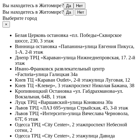
Вы находитесь в Житомире?
Да
Нет
Вы находитесь в Житомире?
Да
Нет
Выберите город
×
Белая Церковь
остановка «пл. Победы»
Сквирское
шоссе, 230, 3 этаж
Винница
остановка «Папанина»
улица Евгения Пикуса,
1-А. 2-й этаж
Днепр
ТРЦ «Караван»
улица Нижнеднепровская, 17. 2-й
этаж
Ивано-Франковск
развлекательный центр
«Factoria»
улица Галицкая 34а
Киев
ТЦ «Караван Outlet», 2-й этаж
улица Луговая, 12
Киев
ТЦ «Клевер», 3 этаж
проспект Николая Бажана, 38
Кропивницкий
Остановка «ул. Габдрахманова»
ул.
Вокзальная, 64В, 1 этаж
Луцк
ТРЦ «Варшавский»
улица Конякина 30а
Львов
ТРЦ «ЛАЗ 695»
улица Стрыйская, 45, 3-й этаж
Львов
ТРЦ «Интерсити»
улица Вячеслава Черновола,
67Г, 6 этаж
Одесса
ТРЦ «City Center», 2 этаж
проспект Небесной
сотни, 2
Одесса
ТРЦ «City Center», 2 этаж
улица Давида