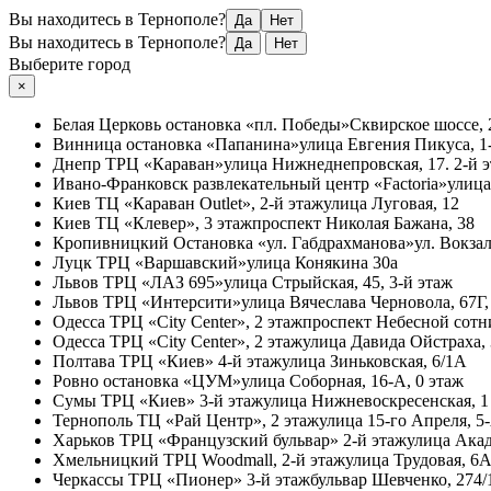
Вы находитесь в Тернополе?
Да
Нет
Вы находитесь в Тернополе?
Да
Нет
Выберите город
×
Белая Церковь
остановка «пл. Победы»
Сквирское шоссе, 
Винница
остановка «Папанина»
улица Евгения Пикуса, 1-
Днепр
ТРЦ «Караван»
улица Нижнеднепровская, 17. 2-й 
Ивано-Франковск
развлекательный центр «Factoria»
улица
Киев
ТЦ «Караван Outlet», 2-й этаж
улица Луговая, 12
Киев
ТЦ «Клевер», 3 этаж
проспект Николая Бажана, 38
Кропивницкий
Остановка «ул. Габдрахманова»
ул. Вокзал
Луцк
ТРЦ «Варшавский»
улица Конякина 30а
Львов
ТРЦ «ЛАЗ 695»
улица Стрыйская, 45, 3-й этаж
Львов
ТРЦ «Интерсити»
улица Вячеслава Черновола, 67Г,
Одесса
ТРЦ «City Center», 2 этаж
проспект Небесной сотни
Одесса
ТРЦ «City Center», 2 этаж
улица Давида Ойстраха,
Полтава
ТРЦ «Киев» 4-й этаж
улица Зиньковская, 6/1А
Ровно
остановка «ЦУМ»
улица Соборная, 16-А, 0 этаж
Сумы
ТРЦ «Киев» 3-й этаж
улица Нижневоскресенская, 1
Тернополь
ТЦ «Рай Центр», 2 этаж
улица 15-го Апреля, 5
Харьков
ТРЦ «Французский бульвар» 2-й этаж
улица Акад
Хмельницкий
ТРЦ Woodmall, 2-й этаж
улица Трудовая, 6
Черкассы
ТРЦ «Пионер» 3-й этаж
бульвар Шевченко, 274/