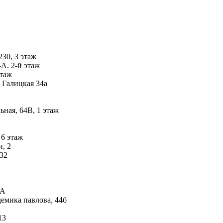
230, 3 этаж
А. 2-й этаж
этаж
 Галицкая 34а
ьная, 64В, 1 этаж
 6 этаж
, 2
 32
-А
емика павлова, 44б
А
13