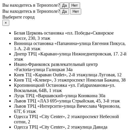
Вы находитесь в Тернополе?
Да
Нет
Вы находитесь в Тернополе?
Да
Нет
Выберите город
×
Белая Церковь
остановка «пл. Победы»
Сквирское
шоссе, 230, 3 этаж
Винница
остановка «Папанина»
улица Евгения Пикуса,
1-А. 2-й этаж
Днепр
ТРЦ «Караван»
улица Нижнеднепровская, 17. 2-й
этаж
Ивано-Франковск
развлекательный центр
«Factoria»
улица Галицкая 34а
Киев
ТЦ «Караван Outlet», 2-й этаж
улица Луговая, 12
Киев
ТЦ «Клевер», 3 этаж
проспект Николая Бажана, 38
Кропивницкий
Остановка «ул. Габдрахманова»
ул.
Вокзальная, 64В, 1 этаж
Луцк
ТРЦ «Варшавский»
улица Конякина 30а
Львов
ТРЦ «ЛАЗ 695»
улица Стрыйская, 45, 3-й этаж
Львов
ТРЦ «Интерсити»
улица Вячеслава Черновола,
67Г, 6 этаж
Одесса
ТРЦ «City Center», 2 этаж
проспект Небесной
сотни, 2
Одесса
ТРЦ «City Center», 2 этаж
улица Давида