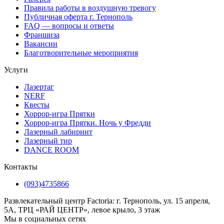
Правила работы в воздушную тревогу
Публичная оферта г. Тернополь
FAQ — вопросы и ответы
Франшиза
Вакансии
Благотворительные мероприятия
Услуги
Лазертаг
NERF
Квесты
Хоррор-игра Прятки
Хоррор-игра Прятки. Ночь у Фредди
Лазерный лабиринт
Лазерный тир
DANCE ROOM
Контакты
(093)4735866
Развлекательный центр Factoria: г. Тернополь, ул. 15 апреля,
5А, ТРЦ «РАЙ ЦЕНТР», левое крыло, 3 этаж
Мы в социальных сетях