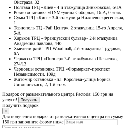
Ойстраха, 32
Полтава
ТРЦ «Киев» 4-й этаж
улица Зиньковская, 6/1А
Ровно
остановка «ЦУМ»
улица Соборная, 16-А, 0 этаж
Сумы
ТРЦ «Киев» 3-й этаж
улица Нижневоскресенская,
1
Тернополь
ТЦ «Рай Центр», 2 этаж
улица 15-го Апреля,
5-А
Харьков
ТРЦ «Французский бульвар» 2-й этаж
улица
Академика павлова, 44б
Хмельницкий
ТРЦ Woodmall, 2-й этаж
улица Трудовая,
6А
Черкассы
ТРЦ «Пионер» 3-й этаж
бульвар Шевченко,
274/13
Черновцы
остановка ТРЦ «Формаркет»
проспект
Независимости, 109д
Житомир
остановка «пл. Королёва»
улица Бориса
Лятошинского, 2, 1-й этаж
Подарок от развлекательного центра Factoria: 150 грн на
услуги!
Получить
Получить подарок
×
Для получения подарка от развлекательного центра на сумму
150 грн заполните форму ниже