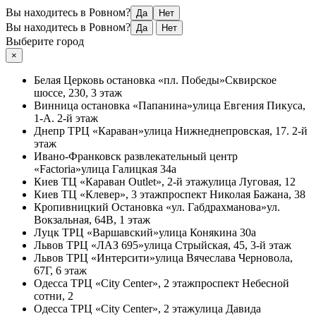
Вы находитесь в Ровном?
Да
Нет
Вы находитесь в Ровном?
Да
Нет
Выберите город
×
Белая Церковь
остановка «пл. Победы»
Сквирское
шоссе, 230, 3 этаж
Винница
остановка «Папанина»
улица Евгения Пикуса,
1-А. 2-й этаж
Днепр
ТРЦ «Караван»
улица Нижнеднепровская, 17. 2-й
этаж
Ивано-Франковск
развлекательный центр
«Factoria»
улица Галицкая 34а
Киев
ТЦ «Караван Outlet», 2-й этаж
улица Луговая, 12
Киев
ТЦ «Клевер», 3 этаж
проспект Николая Бажана, 38
Кропивницкий
Остановка «ул. Габдрахманова»
ул.
Вокзальная, 64В, 1 этаж
Луцк
ТРЦ «Варшавский»
улица Конякина 30а
Львов
ТРЦ «ЛАЗ 695»
улица Стрыйская, 45, 3-й этаж
Львов
ТРЦ «Интерсити»
улица Вячеслава Черновола,
67Г, 6 этаж
Одесса
ТРЦ «City Center», 2 этаж
проспект Небесной
сотни, 2
Одесса
ТРЦ «City Center», 2 этаж
улица Давида