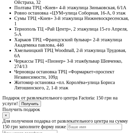
Ойстраха, 32
Полтава
ТРЦ «Киев» 4-й этаж
улица Зиньковская, 6/1А
Ровно
остановка «ЦУМ»
улица Соборная, 16-А, 0 этаж
Сумы
ТРЦ «Киев» 3-й этаж
улица Нижневоскресенская,
1
Тернополь
ТЦ «Рай Центр», 2 этаж
улица 15-го Апреля,
5-А
Харьков
ТРЦ «Французский бульвар» 2-й этаж
улица
Академика павлова, 44б
Хмельницкий
ТРЦ Woodmall, 2-й этаж
улица Трудовая,
6А
Черкассы
ТРЦ «Пионер» 3-й этаж
бульвар Шевченко,
274/13
Черновцы
остановка ТРЦ «Формаркет»
проспект
Независимости, 109д
Житомир
остановка «пл. Королёва»
улица Бориса
Лятошинского, 2, 1-й этаж
Подарок от развлекательного центра Factoria: 150 грн на
услуги!
Получить
Получить подарок
×
Для получения подарка от развлекательного центра на сумму
150 грн заполните форму ниже