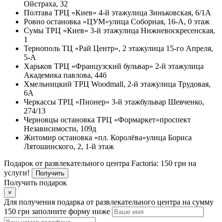
Ойстраха, 32
Полтава
ТРЦ «Киев» 4-й этаж
улица Зиньковская, 6/1А
Ровно
остановка «ЦУМ»
улица Соборная, 16-А, 0 этаж
Сумы
ТРЦ «Киев» 3-й этаж
улица Нижневоскресенская,
1
Тернополь
ТЦ «Рай Центр», 2 этаж
улица 15-го Апреля,
5-А
Харьков
ТРЦ «Французский бульвар» 2-й этаж
улица
Академика павлова, 44б
Хмельницкий
ТРЦ Woodmall, 2-й этаж
улица Трудовая,
6А
Черкассы
ТРЦ «Пионер» 3-й этаж
бульвар Шевченко,
274/13
Черновцы
остановка ТРЦ «Формаркет»
проспект
Независимости, 109д
Житомир
остановка «пл. Королёва»
улица Бориса
Лятошинского, 2, 1-й этаж
Подарок от развлекательного центра Factoria: 150 грн на
услуги!
Получить
Получить подарок
×
Для получения подарка от развлекательного центра на сумму
150 грн заполните форму ниже