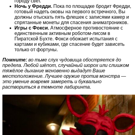
городу свет.
Ночь у Фредди.
Пока по площадке бродит Фредди,
готовый надеть оковы на первого встречного, Вы
должны отыскать пять флешек с записями камер и
спрятанные монеты для спасения аниматроников.
Игры с Фокси.
Атмосферное противостояние с
единственным активным роботом-лисом в
Пиратской Бухте. Фокси обожает испытания с
картами и кубиками, где спасение будет зависеть
только от фортуны.
Помните:
во тьме слух чудовища обостряется до
предела. Любой шёпот, случайный шорох или слишком
тяжёлое дыхание мгновенно выдадут Ваше
местоположение. Лучшее оружие против монстра —
это умение вовремя замереть и буквально
раствориться в темноте лабиринта.