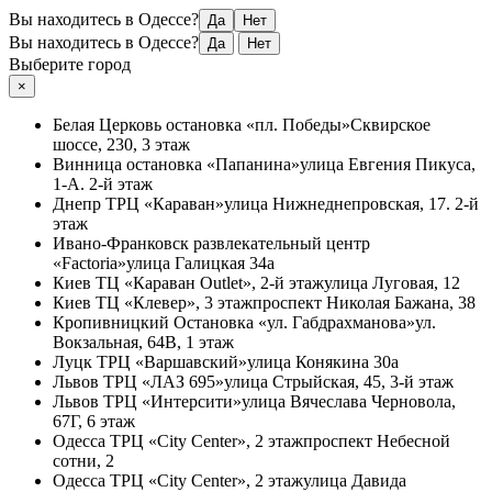
Вы находитесь в Одессе?
Да
Нет
Вы находитесь в Одессе?
Да
Нет
Выберите город
×
Белая Церковь
остановка «пл. Победы»
Сквирское
шоссе, 230, 3 этаж
Винница
остановка «Папанина»
улица Евгения Пикуса,
1-А. 2-й этаж
Днепр
ТРЦ «Караван»
улица Нижнеднепровская, 17. 2-й
этаж
Ивано-Франковск
развлекательный центр
«Factoria»
улица Галицкая 34а
Киев
ТЦ «Караван Outlet», 2-й этаж
улица Луговая, 12
Киев
ТЦ «Клевер», 3 этаж
проспект Николая Бажана, 38
Кропивницкий
Остановка «ул. Габдрахманова»
ул.
Вокзальная, 64В, 1 этаж
Луцк
ТРЦ «Варшавский»
улица Конякина 30а
Львов
ТРЦ «ЛАЗ 695»
улица Стрыйская, 45, 3-й этаж
Львов
ТРЦ «Интерсити»
улица Вячеслава Черновола,
67Г, 6 этаж
Одесса
ТРЦ «City Center», 2 этаж
проспект Небесной
сотни, 2
Одесса
ТРЦ «City Center», 2 этаж
улица Давида