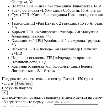
Ойстраха, 32
Полтава
ТРЦ «Киев» 4-й этаж
улица Зиньковская, 6/1А
Ровно
остановка «ЦУМ»
улица Соборная, 16-А, 0 этаж
Сумы
ТРЦ «Киев» 3-й этаж
улица Нижневоскресенская,
1
Тернополь
ТЦ «Рай Центр», 2 этаж
улица 15-го Апреля,
5-А
Харьков
ТРЦ «Французский бульвар» 2-й этаж
улица
Академика павлова, 44б
Хмельницкий
ТРЦ Woodmall, 2-й этаж
улица Трудовая,
6А
Черкассы
ТРЦ «Пионер» 3-й этаж
бульвар Шевченко,
274/13
Черновцы
остановка ТРЦ «Формаркет»
проспект
Независимости, 109д
Житомир
остановка «пл. Королёва»
улица Бориса
Лятошинского, 2, 1-й этаж
Подарок от развлекательного центра Factoria: 150 грн на
услуги!
Получить
Получить подарок
×
Для получения подарка от развлекательного центра на сумму
150 грн заполните форму ниже