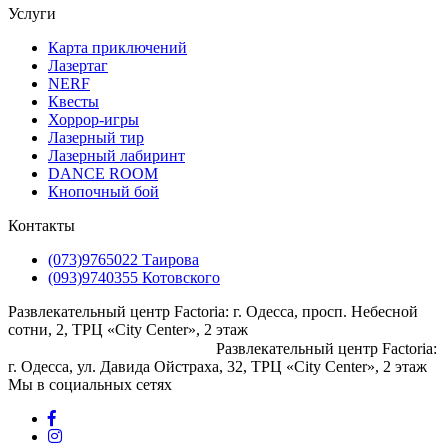
Услуги
Карта приключений
Лазертаг
NERF
Квесты
Хоррор-игры
Лазерный тир
Лазерный лабиринт
DANCE ROOM
Кнопочный бой
Контакты
(073)9765022 Таирова
(093)9740355 Котовского
Развлекательный центр Factoria: г. Одесса, просп. Небесной
сотни, 2, ТРЦ «City Center», 2 этаж
⠀⠀⠀⠀⠀⠀⠀⠀⠀⠀⠀⠀⠀⠀⠀⠀⠀
Развлекательный центр Factoria:
г. Одесса, ул. Давида Ойстраха, 32, ТРЦ «City Center», 2 этаж
Мы в социальных сетях