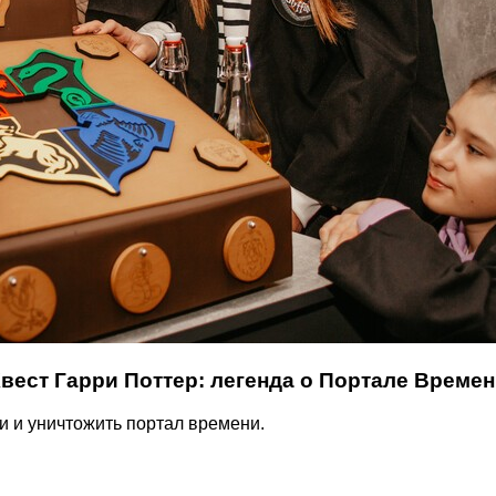
вест Гарри Поттер: л
егенда о Портале Време
и и уничтожить портал времени.