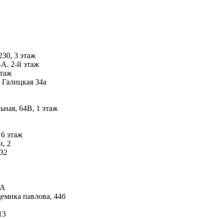
230, 3 этаж
А. 2-й этаж
этаж
 Галицкая 34а
ьная, 64В, 1 этаж
 6 этаж
, 2
 32
-А
емика павлова, 44б
А
13