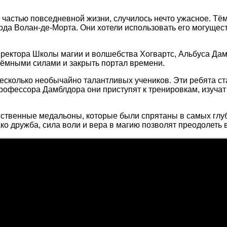
 частью повседневной жизни, случилось нечто ужасное. Тё
рда Волан-де-Морта. Они хотели использовать его могуществ
иректора Школы магии и волшебства Хогвартс, Альбуса Да
 тёмными силами и закрыть портал времени.
сколько необычайно талантливых учеников. Эти ребята ст
рофессора Дамблдора они приступят к тренировкам, изучат 
ственные медальоны, которые были спрятаны в самых глуб
о дружба, сила воли и вера в магию позволят преодолеть в