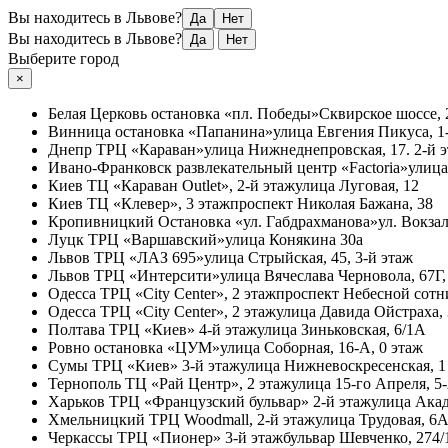
Вы находитесь в Львове?
Да
Нет
Вы находитесь в Львове?
Да
Нет
Выберите город
×
Белая Церковь
остановка «пл. Победы»
Сквирское шоссе, 
Винница
остановка «Папанина»
улица Евгения Пикуса, 1-
Днепр
ТРЦ «Караван»
улица Нижнеднепровская, 17. 2-й 
Ивано-Франковск
развлекательный центр «Factoria»
улица
Киев
ТЦ «Караван Outlet», 2-й этаж
улица Луговая, 12
Киев
ТЦ «Клевер», 3 этаж
проспект Николая Бажана, 38
Кропивницкий
Остановка «ул. Габдрахманова»
ул. Вокзал
Луцк
ТРЦ «Варшавский»
улица Конякина 30а
Львов
ТРЦ «ЛАЗ 695»
улица Стрыйская, 45, 3-й этаж
Львов
ТРЦ «Интерсити»
улица Вячеслава Черновола, 67Г,
Одесса
ТРЦ «City Center», 2 этаж
проспект Небесной сотни
Одесса
ТРЦ «City Center», 2 этаж
улица Давида Ойстраха,
Полтава
ТРЦ «Киев» 4-й этаж
улица Зиньковская, 6/1А
Ровно
остановка «ЦУМ»
улица Соборная, 16-А, 0 этаж
Сумы
ТРЦ «Киев» 3-й этаж
улица Нижневоскресенская, 1
Тернополь
ТЦ «Рай Центр», 2 этаж
улица 15-го Апреля, 5
Харьков
ТРЦ «Французский бульвар» 2-й этаж
улица Акад
Хмельницкий
ТРЦ Woodmall, 2-й этаж
улица Трудовая, 6
Черкассы
ТРЦ «Пионер» 3-й этаж
бульвар Шевченко, 274/