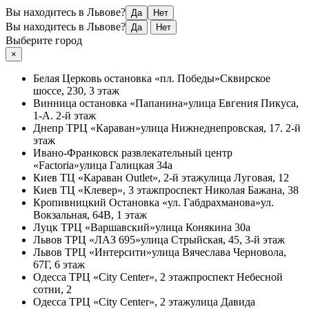
Вы находитесь в Львове?
Да
Нет
Вы находитесь в Львове?
Да
Нет
Выберите город
×
Белая Церковь
остановка «пл. Победы»
Сквирское
шоссе, 230, 3 этаж
Винница
остановка «Папанина»
улица Евгения Пикуса,
1-А. 2-й этаж
Днепр
ТРЦ «Караван»
улица Нижнеднепровская, 17. 2-й
этаж
Ивано-Франковск
развлекательный центр
«Factoria»
улица Галицкая 34а
Киев
ТЦ «Караван Outlet», 2-й этаж
улица Луговая, 12
Киев
ТЦ «Клевер», 3 этаж
проспект Николая Бажана, 38
Кропивницкий
Остановка «ул. Габдрахманова»
ул.
Вокзальная, 64В, 1 этаж
Луцк
ТРЦ «Варшавский»
улица Конякина 30а
Львов
ТРЦ «ЛАЗ 695»
улица Стрыйская, 45, 3-й этаж
Львов
ТРЦ «Интерсити»
улица Вячеслава Черновола,
67Г, 6 этаж
Одесса
ТРЦ «City Center», 2 этаж
проспект Небесной
сотни, 2
Одесса
ТРЦ «City Center», 2 этаж
улица Давида