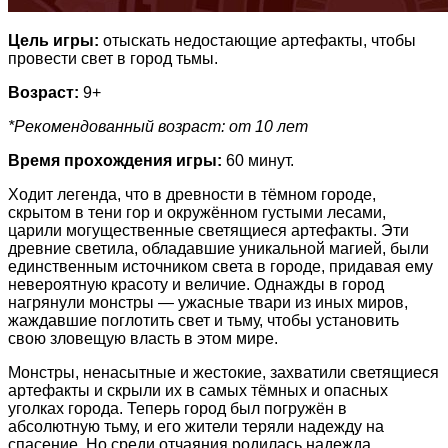
Цель игры:
отыскать недостающие артефакты, чтобы
провести свет в город тьмы.
Возраст:
9+
*Рекомендованный возраст: от 10 лет
Время прохождения игры:
60 минут.
Ходит легенда, что в древности в тёмном городе,
скрытом в тени гор и окружённом густыми лесами,
царили могущественные светящиеся артефакты. Эти
древние светила, обладавшие уникальной магией, были
единственным источником света в городе, придавая ему
невероятную красоту и величие. Однажды в город
нагрянули монстры — ужасные твари из иных миров,
жаждавшие поглотить свет и тьму, чтобы установить
свою зловещую власть в этом мире.
Монстры, ненасытные и жестокие, захватили светящиеся
артефакты и скрыли их в самых тёмных и опасных
уголках города. Теперь город был погружён в
абсолютную тьму, и его жители теряли надежду на
спасение. Но среди отчаяния родилась надежда.