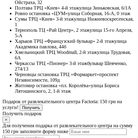
Ойстраха, 32
Полтава
ТРЦ «Киев» 4-й этаж
улица Зиньковская, 6/1А
Ровно
остановка «ЦУМ»
улица Соборная, 16-А, 0 этаж
Сумы
ТРЦ «Киев» 3-й этаж
улица Нижневоскресенская,
1
Тернополь
ТЦ «Рай Центр», 2 этаж
улица 15-го Апреля,
5-А
Харьков
ТРЦ «Французский бульвар» 2-й этаж
улица
Академика павлова, 44б
Хмельницкий
ТРЦ Woodmall, 2-й этаж
улица Трудовая,
6А
Черкассы
ТРЦ «Пионер» 3-й этаж
бульвар Шевченко,
274/13
Черновцы
остановка ТРЦ «Формаркет»
проспект
Независимости, 109д
Житомир
остановка «пл. Королёва»
улица Бориса
Лятошинского, 2, 1-й этаж
Подарок от развлекательного центра Factoria: 150 грн на
услуги!
Получить
Получить подарок
×
Для получения подарка от развлекательного центра на сумму
150 грн заполните форму ниже