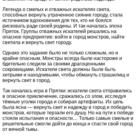
Легенда о смелых и отважных искателях света,
способных вернуть утраченное сияние городу, стала
источником вдохновения для тех, кто не боялся
рисковать ради своей родины. И так началась эпоха
Пряток. Группы отважных искателей решались на
опасное предприятие: войти в город монстров, найти
светила и вернуть свет городу.
Однако это задание было не только сложным, но и
крайне опасным. Монстры всегда были настороже и
бдительно следили за своими драгоценными
сокровищами. Искатели света должны были быть
хитрыми и находчивыми, чтобы обмануть страшилищ и
вернуть свет в город.
Так началась игра в Прятки: искатели света отправились
в опасное приключение, сражались со злом, исследуя
тёмные уголки города и собирая артефакты. Их цель
была ясна — вернуть свет и надежду в город и победить
монстров, которые терзали его душу. Но на пути к победе
стояли испытания и опасности… Только самые смелые и
решительные смогли дойти до конца и спасти свой город
от вечной тьмы.