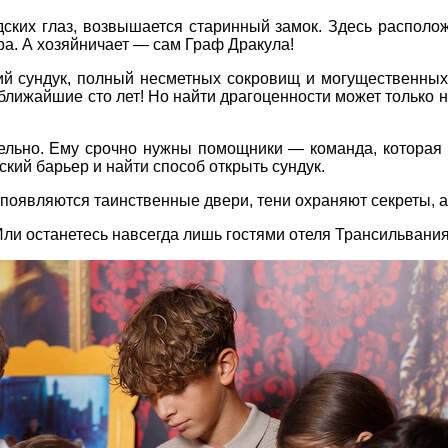
ских глаз, возвышается старинный замок. Здесь располо
ра. А хозяйничает — сам Граф Дракула!
 сундук, полный несметных сокровищ и могущественных ар
лижайшие сто лет! Но найти драгоценности может только н
ельно. Ему срочно нужны помощники — команда, которая д
ский барьер и найти способ открыть сундук.
появляются таинственные двери, тени охраняют секреты, а 
ли останетесь навсегда лишь гостями отеля Трансильвани