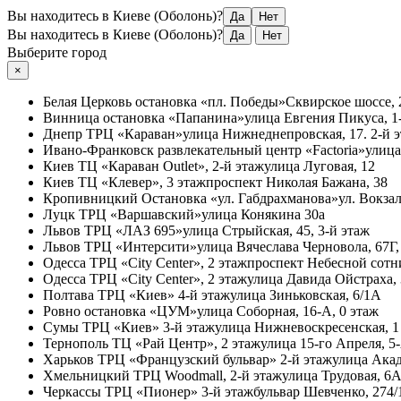
Вы находитесь в Киеве (Оболонь)?
Да
Нет
Вы находитесь в Киеве (Оболонь)?
Да
Нет
Выберите город
×
Белая Церковь
остановка «пл. Победы»
Сквирское шоссе, 
Винница
остановка «Папанина»
улица Евгения Пикуса, 1-
Днепр
ТРЦ «Караван»
улица Нижнеднепровская, 17. 2-й 
Ивано-Франковск
развлекательный центр «Factoria»
улица
Киев
ТЦ «Караван Outlet», 2-й этаж
улица Луговая, 12
Киев
ТЦ «Клевер», 3 этаж
проспект Николая Бажана, 38
Кропивницкий
Остановка «ул. Габдрахманова»
ул. Вокзал
Луцк
ТРЦ «Варшавский»
улица Конякина 30а
Львов
ТРЦ «ЛАЗ 695»
улица Стрыйская, 45, 3-й этаж
Львов
ТРЦ «Интерсити»
улица Вячеслава Черновола, 67Г,
Одесса
ТРЦ «City Center», 2 этаж
проспект Небесной сотни
Одесса
ТРЦ «City Center», 2 этаж
улица Давида Ойстраха,
Полтава
ТРЦ «Киев» 4-й этаж
улица Зиньковская, 6/1А
Ровно
остановка «ЦУМ»
улица Соборная, 16-А, 0 этаж
Сумы
ТРЦ «Киев» 3-й этаж
улица Нижневоскресенская, 1
Тернополь
ТЦ «Рай Центр», 2 этаж
улица 15-го Апреля, 5
Харьков
ТРЦ «Французский бульвар» 2-й этаж
улица Акад
Хмельницкий
ТРЦ Woodmall, 2-й этаж
улица Трудовая, 6
Черкассы
ТРЦ «Пионер» 3-й этаж
бульвар Шевченко, 274/