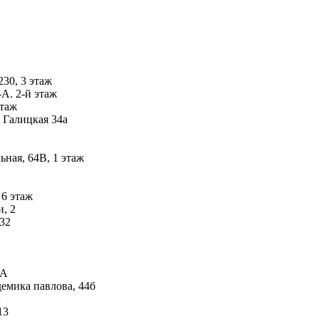
230, 3 этаж
А. 2-й этаж
этаж
 Галицкая 34а
ьная, 64В, 1 этаж
 6 этаж
, 2
 32
-А
емика павлова, 44б
А
13