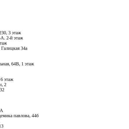
230, 3 этаж
А. 2-й этаж
этаж
 Галицкая 34а
ьная, 64В, 1 этаж
 6 этаж
, 2
 32
-А
емика павлова, 44б
А
13