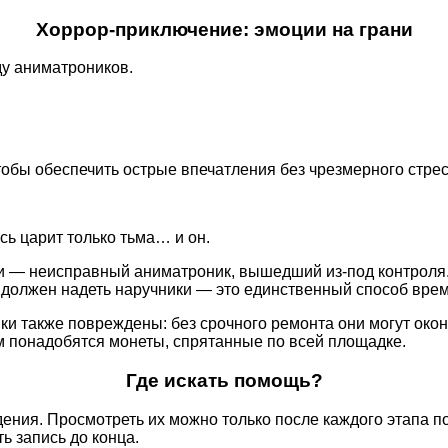
Хоррор-приключение: эмоции на грани
ду аниматроников.
обы обеспечить острые впечатления без чрезмерного стрес
сь царит только тьма… и он.
и — неисправный аниматроник, вышедший из-под контроля. 
у, должен надеть наручники — это единственный способ врем
и также повреждены: без срочного ремонта они могут окон
м понадобятся монеты, спрятанные по всей площадке.
Где искать помощь?
ения. Просмотреть их можно только после каждого этапа п
ь запись до конца.