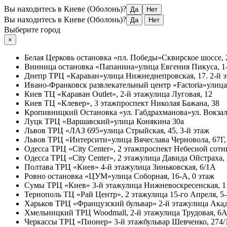
Вы находитесь в Киеве (Оболонь)?
Да
Нет
Вы находитесь в Киеве (Оболонь)?
Да
Нет
Выберите город
×
Белая Церковь
остановка «пл. Победы»
Сквирское шоссе, 
Винница
остановка «Папанина»
улица Евгения Пикуса, 1-
Днепр
ТРЦ «Караван»
улица Нижнеднепровская, 17. 2-й 
Ивано-Франковск
развлекательный центр «Factoria»
улица
Киев
ТЦ «Караван Outlet», 2-й этаж
улица Луговая, 12
Киев
ТЦ «Клевер», 3 этаж
проспект Николая Бажана, 38
Кропивницкий
Остановка «ул. Габдрахманова»
ул. Вокзал
Луцк
ТРЦ «Варшавский»
улица Конякина 30а
Львов
ТРЦ «ЛАЗ 695»
улица Стрыйская, 45, 3-й этаж
Львов
ТРЦ «Интерсити»
улица Вячеслава Черновола, 67Г,
Одесса
ТРЦ «City Center», 2 этаж
проспект Небесной сотни
Одесса
ТРЦ «City Center», 2 этаж
улица Давида Ойстраха,
Полтава
ТРЦ «Киев» 4-й этаж
улица Зиньковская, 6/1А
Ровно
остановка «ЦУМ»
улица Соборная, 16-А, 0 этаж
Сумы
ТРЦ «Киев» 3-й этаж
улица Нижневоскресенская, 1
Тернополь
ТЦ «Рай Центр», 2 этаж
улица 15-го Апреля, 5
Харьков
ТРЦ «Французский бульвар» 2-й этаж
улица Акад
Хмельницкий
ТРЦ Woodmall, 2-й этаж
улица Трудовая, 6
Черкассы
ТРЦ «Пионер» 3-й этаж
бульвар Шевченко, 274/