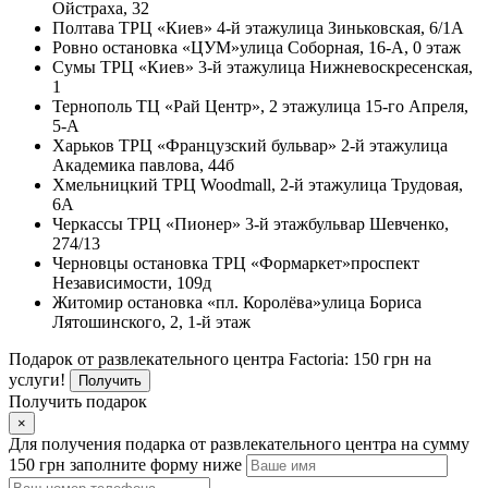
Ойстраха, 32
Полтава
ТРЦ «Киев» 4-й этаж
улица Зиньковская, 6/1А
Ровно
остановка «ЦУМ»
улица Соборная, 16-А, 0 этаж
Сумы
ТРЦ «Киев» 3-й этаж
улица Нижневоскресенская,
1
Тернополь
ТЦ «Рай Центр», 2 этаж
улица 15-го Апреля,
5-А
Харьков
ТРЦ «Французский бульвар» 2-й этаж
улица
Академика павлова, 44б
Хмельницкий
ТРЦ Woodmall, 2-й этаж
улица Трудовая,
6А
Черкассы
ТРЦ «Пионер» 3-й этаж
бульвар Шевченко,
274/13
Черновцы
остановка ТРЦ «Формаркет»
проспект
Независимости, 109д
Житомир
остановка «пл. Королёва»
улица Бориса
Лятошинского, 2, 1-й этаж
Подарок от развлекательного центра Factoria: 150 грн на
услуги!
Получить
Получить подарок
×
Для получения подарка от развлекательного центра на сумму
150 грн заполните форму ниже