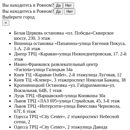
Вы находитесь в Ровном?
Да
Нет
Вы находитесь в Ровном?
Да
Нет
Выберите город
×
Белая Церковь
остановка «пл. Победы»
Сквирское
шоссе, 230, 3 этаж
Винница
остановка «Папанина»
улица Евгения Пикуса,
1-А. 2-й этаж
Днепр
ТРЦ «Караван»
улица Нижнеднепровская, 17. 2-й
этаж
Ивано-Франковск
развлекательный центр
«Factoria»
улица Галицкая 34а
Киев
ТЦ «Караван Outlet», 2-й этаж
улица Луговая, 12
Киев
ТЦ «Клевер», 3 этаж
проспект Николая Бажана, 38
Кропивницкий
Остановка «ул. Габдрахманова»
ул.
Вокзальная, 64В, 1 этаж
Луцк
ТРЦ «Варшавский»
улица Конякина 30а
Львов
ТРЦ «ЛАЗ 695»
улица Стрыйская, 45, 3-й этаж
Львов
ТРЦ «Интерсити»
улица Вячеслава Черновола,
67Г, 6 этаж
Одесса
ТРЦ «City Center», 2 этаж
проспект Небесной
сотни, 2
Одесса
ТРЦ «City Center», 2 этаж
улица Давида