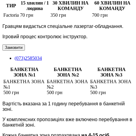
15 хвилин / 1
30 ХВИЛИН НА
60 ХВИЛИН НА
ТИР
людина
КОМАНДУ
КОМАНДУ
Factoria
70 грн
350 грн
700 грн
Гравцям видається спеціальне лазертаг-обладнання.
Ігровий процес контролює інструктор.
Замовити
(073)2585034
БАНКЕТНА
БАНКЕТНА
БАНКЕТНА
ЗОНА №1
ЗОНА №2
ЗОНА №3
БАНКЕТНА ЗОНА
БАНКЕТНА ЗОНА
БАНКЕТНА ЗОНА
№1
№2
№3
500 грн
500 грн
500 грн
Вартість вказана за 1 годину перебування в банкетній
зоні.
У комплексних пропозиціях вже включено перебування в
банкетній зоні.
Кожна банкетна зона розрахована
на 4-15 осіб.