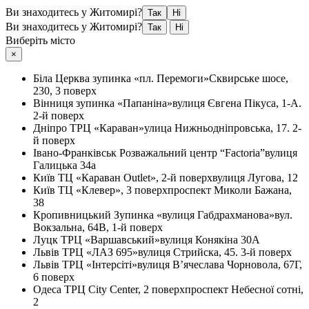
Ви знаходитесь у Житомирі?
Так
Ні
Ви знаходитесь у Житомирі?
Так
Ні
Виберіть місто
×
Біла Церква
зупинка «пл. Перемоги»
Сквирське шосе,
230, 3 поверх
Вінниця
зупинка «Папаніна»
вулиця Євгена Пікуса, 1-А.
2-й поверх
Дніпро
ТРЦ «Караван»
улица Нижньодніпровська, 17. 2-
й поверх
Івано-Франківськ
Розважальний центр “Factoria”
вулиця
Галицька 34а
Київ
ТЦ «Караван Outlet», 2-й поверх
вулиця Лугова, 12
Київ
ТЦ «Клевер», 3 поверх
проспект Миколи Бажана,
38
Кропивницький
Зупинка «вулиця Габдрахманова»
вул.
Вокзальна, 64В, 1-й поверх
Луцк
ТРЦ «Варшавський»
вулиця Конякіна 30А
Львів
ТРЦ «ЛАЗ 695»
вулиця Стрийска, 45. 3-й поверх
Львів
ТРЦ «Інтерсіті»
вулиця В’ячеслава Чорновола, 67Г,
6 поверх
Одеса
ТРЦ City Center, 2 поверх
проспект Небесної сотні,
2