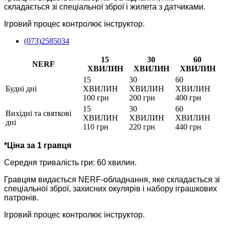
складається зі спеціальної зброї і жилета з датчиками.
Ігровий процес контролює інструктор.
(073)2585034
15
30
60
NERF
ХВИЛИН
ХВИЛИН
ХВИЛИН
15
30
60
Будні дні
ХВИЛИН
ХВИЛИН
ХВИЛИН
100 грн
200 грн
400 грн
15
30
60
Вихідні та святкові
ХВИЛИН
ХВИЛИН
ХВИЛИН
дні
110 грн
220 грн
440 грн
*Ціна за 1 гравця
Середня тривалість гри: 60 хвилин.
Гравцям видається NERF-обладнання, яке складається зі
спеціальної зброї, захисних окулярів і набору іграшкових
патронів.
Ігровий процес контролює інструктор.