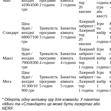
Міні
вихідні
програми
кімната
тир
година
4100/4500
2 години
2 години
20
(гра
-
грн
хвилин
або
квест)
Лазерний
Ціна
Ігри
лабіринт /
будні /
Тривалість
Банкетна
на
Лазерний
Стандарт
вихідні
програми
кімната
вибір
тир
6800/7100
3 години
3 години
1
20
грн
година
хвилин
Ціна
Лазерний
Ігри
будні /
Тривалість
Банкетна
лабіринт /
на
Максі
вихідні
програми
кімната
Лазерний
вибір
7900/8300
4 години
4 години
тир
1
грн
1 година
година
Ціна
Лазерний
Ігри
будні /
Тривалість
Банкетна
лабіринт /
на
Мега
вихідні
програми
кімната
Лазерний
вибір
10 300/10
5 годин
5 годин
тир
1
900 грн
1 година
година
* Оберіть одну активну гру для команди. У пакетах
«Міні» та «Стандарт» це може бути лазертаг або
NERF.