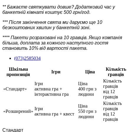
** Бажаєте святкувати довше? Додатковий час у
банкетній кімнаті коштує 500 грн/год.
*** Після закінчення свята ми даруємо ще 10
безкоштовних хвилин у банкетній зоні.
*
*** Пакети розраховані на 10 гравців. Якщо компанія
більша, доплата за кожного наступного гостя
становить 10% від вартості пакета.
(073)2585034
Шкільна
Кількість
Ігри
Ціна
пропозиція
гравців
Кількість
Ігри
Ціна
гравців
«Стандарт»
активна гра +
400 грн з
від 12
інтерактивна гра
людини
гравців
Кількість
Ціна
Ігри
гравців
«Розширений»
550 грн з
активна гра + квест
від 12
людини
гравців
Стандарт