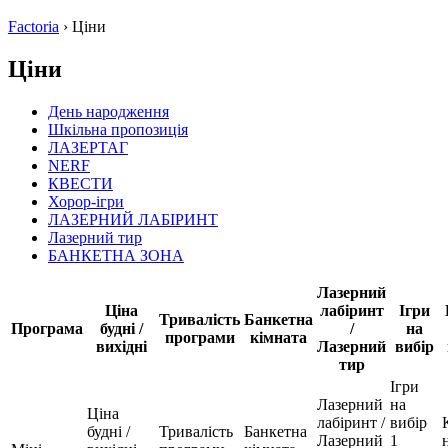
Factoria
›
Ціни
Ціни
День народження
Шкільна пропозиція
ЛАЗЕРТАГ
NERF
КВЕСТИ
Хорор-ігри
ЛАЗЕРНИЙ ЛАБІРИНТ
Лазерний тир
БАНКЕТНА ЗОНА
Лазерний
Ціна
лабіринт
Ігри
Тривалість
Банкетна
Програма
будні /
/
на
програми
кімната
вихідні
Лазерний
вибір
тир
Ігри
Лазерний
на
Ціна
лабіринт /
вибір
будні /
Тривалість
Банкетна
Лазерний
1