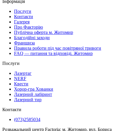
Інформація
Послуги
Контакти
Галерея
Про Факторію
Публічна оферта м. Житомир
Благодійні заходи
Франшиза
Правила роботи під час повітряної тривоги
FAQ — питання та відповіді. Житомир
Послуги
Лазертаг
NERF
Квести
Хорор-гра Хованки
Лазерний лабіринт
Лазерний тир
Контакти
(073)2585034
Розважальний центр Factoria: м. Житомир, вул. Бориса