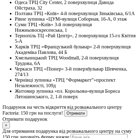
Одеса
ТРЦ City Center, 2 поверх
вулиця Давида
Ойстраха, 32
Полтава
ТРЦ «Київ» 4-й поверх
вулиця Зіньківська, 6/1А
Рівне
зупинка «ЦУМ»
вулиця Соборная, 16-А, 0 этаж
Суми
ТРЦ «Київ» 3-й поверх
вулиця
Нижньовоскресенська, 1
Тернопіль
ТЦ «Рай Центр», 2 поверх
вулиця 15-го Квітня
5-А
Харків
ТРЦ «Французький бульвар» 2-й поверх
вулиця
Академіка Павлова, 44 Б
Хмельницький
ТРЦ Woodmall, 2-й поверх
вулиця
Трудова, 6А
Черкаси
ТРЦ «Піонер» 3-й поверх
бульвар Шевченка,
274/13
Чернівці
зупинка «ТРЦ “Формаркет”»
проспект
Незалежності, 109д
Житомир
зупинка «пл. Корольова»
вулиця Бориса
Лятошинського, 2, 1-й поверх
Подарунок на честь відкриття від розважального центру
Factoria: 150 грн на послуги!
Отримати
Отримати подарунок
×
Для отримання подарунка від розважального центру на суму
150 грн заповніть форму нижче