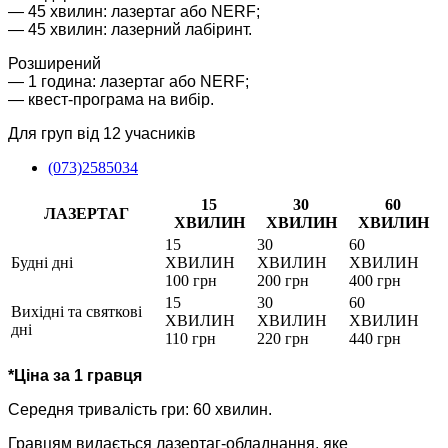
— 45 хвилин: лазертаг або NERF;
— 45 хвилин: лазерний лабіринт.
Розширений
— 1 година: лазертаг або NERF;
— квест-програма на вибір.
Для груп від 12 учасників
(073)2585034
15
30
60
ЛАЗЕРТАГ
ХВИЛИН
ХВИЛИН
ХВИЛИН
15
30
60
Будні дні
ХВИЛИН
ХВИЛИН
ХВИЛИН
100 грн
200 грн
400 грн
15
30
60
Вихідні та святкові
ХВИЛИН
ХВИЛИН
ХВИЛИН
дні
110 грн
220 грн
440 грн
*Ціна за 1 гравця
Середня тривалість гри: 60 хвилин.
Гравцям видається лазертаг-обладнання, яке