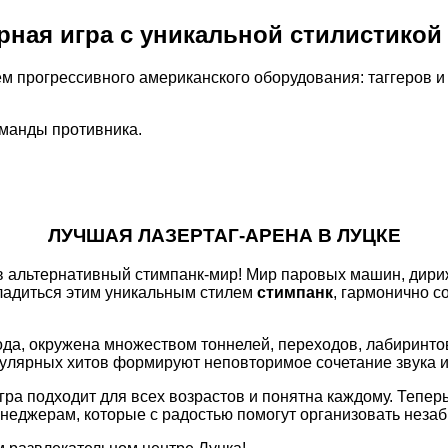
ная игра с уникальной стилистикой
 прогрессивного американского оборудования: таггеров и ж
оманды противника.
ЛУЧШАЯ ЛАЗЕРТАГ-АРЕНА В ЛУЦКЕ
с в альтернативный стимпанк-мир! Мир паровых машин, ди
ладиться этим уникальным стилем
стимпанк
, гармонично 
ода, окружена множеством тоннелей, переходов, лабиринто
улярных хитов формируют неповторимое сочетание звука и
 игра подходит для всех возрастов и понятна каждому. Тепе
еджерам, которые с радостью помогут организовать неза