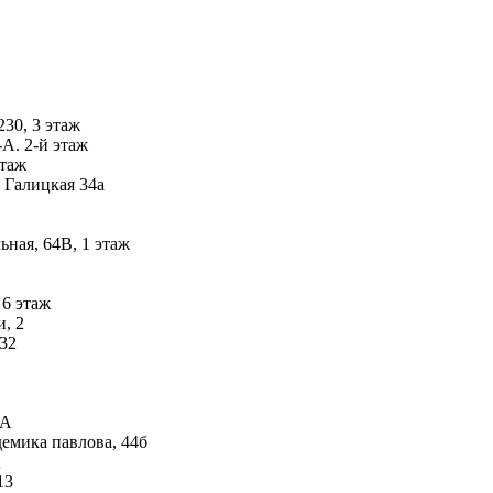
230, 3 этаж
А. 2-й этаж
этаж
 Галицкая 34а
ьная, 64В, 1 этаж
 6 этаж
, 2
 32
-А
емика павлова, 44б
А
13