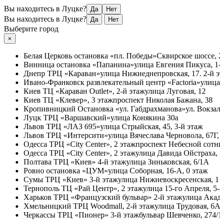
Вы находитесь в Луцке?
Да
Нет
Вы находитесь в Луцке?
Да
Нет
Выберите город
×
Белая Церковь
остановка «пл. Победы»
Сквирское шоссе, 
Винница
остановка «Папанина»
улица Евгения Пикуса, 1-
Днепр
ТРЦ «Караван»
улица Нижнеднепровская, 17. 2-й 
Ивано-Франковск
развлекательный центр «Factoria»
улица
Киев
ТЦ «Караван Outlet», 2-й этаж
улица Луговая, 12
Киев
ТЦ «Клевер», 3 этаж
проспект Николая Бажана, 38
Кропивницкий
Остановка «ул. Габдрахманова»
ул. Вокзал
Луцк
ТРЦ «Варшавский»
улица Конякина 30а
Львов
ТРЦ «ЛАЗ 695»
улица Стрыйская, 45, 3-й этаж
Львов
ТРЦ «Интерсити»
улица Вячеслава Черновола, 67Г,
Одесса
ТРЦ «City Center», 2 этаж
проспект Небесной сотни
Одесса
ТРЦ «City Center», 2 этаж
улица Давида Ойстраха,
Полтава
ТРЦ «Киев» 4-й этаж
улица Зиньковская, 6/1А
Ровно
остановка «ЦУМ»
улица Соборная, 16-А, 0 этаж
Сумы
ТРЦ «Киев» 3-й этаж
улица Нижневоскресенская, 1
Тернополь
ТЦ «Рай Центр», 2 этаж
улица 15-го Апреля, 5
Харьков
ТРЦ «Французский бульвар» 2-й этаж
улица Акад
Хмельницкий
ТРЦ Woodmall, 2-й этаж
улица Трудовая, 6
Черкассы
ТРЦ «Пионер» 3-й этаж
бульвар Шевченко, 274/