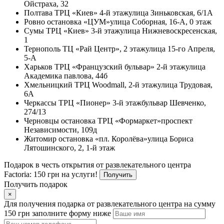
Ойстраха, 32
Полтава
ТРЦ «Киев» 4-й этаж
улица Зиньковская, 6/1А
Ровно
остановка «ЦУМ»
улица Соборная, 16-А, 0 этаж
Сумы
ТРЦ «Киев» 3-й этаж
улица Нижневоскресенская,
1
Тернополь
ТЦ «Рай Центр», 2 этаж
улица 15-го Апреля,
5-А
Харьков
ТРЦ «Французский бульвар» 2-й этаж
улица
Академика павлова, 44б
Хмельницкий
ТРЦ Woodmall, 2-й этаж
улица Трудовая,
6А
Черкассы
ТРЦ «Пионер» 3-й этаж
бульвар Шевченко,
274/13
Черновцы
остановка ТРЦ «Формаркет»
проспект
Независимости, 109д
Житомир
остановка «пл. Королёва»
улица Бориса
Лятошинского, 2, 1-й этаж
Подарок в честь открытия от развлекательного центра
Factoria: 150 грн на услуги!
Получить
Получить подарок
×
Для получения подарка от развлекательного центра на сумму
150 грн заполните форму ниже