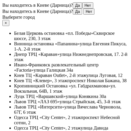
Вы находитесь в Киеве (Дарница)?
Да
Нет
Вы находитесь в Киеве (Дарница)?
Да
Нет
Выберите город
×
Белая Церковь
остановка «пл. Победы»
Сквирское
шоссе, 230, 3 этаж
Винница
остановка «Папанина»
улица Евгения Пикуса,
1-А. 2-й этаж
Днепр
ТРЦ «Караван»
улица Нижнеднепровская, 17. 2-й
этаж
Ивано-Франковск
развлекательный центр
«Factoria»
улица Галицкая 34а
Киев
ТЦ «Караван Outlet», 2-й этаж
улица Луговая, 12
Киев
ТЦ «Клевер», 3 этаж
проспект Николая Бажана, 38
Кропивницкий
Остановка «ул. Габдрахманова»
ул.
Вокзальная, 64В, 1 этаж
Луцк
ТРЦ «Варшавский»
улица Конякина 30а
Львов
ТРЦ «ЛАЗ 695»
улица Стрыйская, 45, 3-й этаж
Львов
ТРЦ «Интерсити»
улица Вячеслава Черновола,
67Г, 6 этаж
Одесса
ТРЦ «City Center», 2 этаж
проспект Небесной
сотни, 2
Одесса
ТРЦ «City Center», 2 этаж
улица Давида