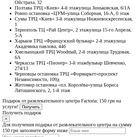
Ойстраха, 32
Полтава
ТРЦ «Киев» 4-й этаж
улица Зиньковская, 6/1А
Ровно
остановка «ЦУМ»
улица Соборная, 16-А, 0 этаж
Сумы
ТРЦ «Киев» 3-й этаж
улица Нижневоскресенская,
1
Тернополь
ТЦ «Рай Центр», 2 этаж
улица 15-го Апреля,
5-А
Харьков
ТРЦ «Французский бульвар» 2-й этаж
улица
Академика павлова, 44б
Хмельницкий
ТРЦ Woodmall, 2-й этаж
улица Трудовая,
6А
Черкассы
ТРЦ «Пионер» 3-й этаж
бульвар Шевченко,
274/13
Черновцы
остановка ТРЦ «Формаркет»
проспект
Независимости, 109д
Житомир
остановка «пл. Королёва»
улица Бориса
Лятошинского, 2, 1-й этаж
Подарок от развлекательного центра Factoria: 150 грн на
услуги!
Получить
Получить подарок
×
Для получения подарка от развлекательного центра на сумму
150 грн заполните форму ниже