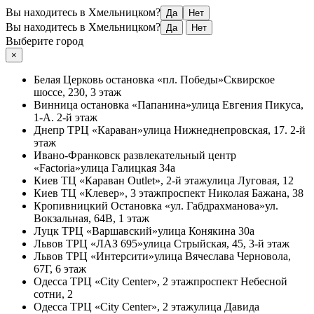
Вы находитесь в Хмельницком?
Да
Нет
Вы находитесь в Хмельницком?
Да
Нет
Выберите город
×
Белая Церковь
остановка «пл. Победы»
Сквирское
шоссе, 230, 3 этаж
Винница
остановка «Папанина»
улица Евгения Пикуса,
1-А. 2-й этаж
Днепр
ТРЦ «Караван»
улица Нижнеднепровская, 17. 2-й
этаж
Ивано-Франковск
развлекательный центр
«Factoria»
улица Галицкая 34а
Киев
ТЦ «Караван Outlet», 2-й этаж
улица Луговая, 12
Киев
ТЦ «Клевер», 3 этаж
проспект Николая Бажана, 38
Кропивницкий
Остановка «ул. Габдрахманова»
ул.
Вокзальная, 64В, 1 этаж
Луцк
ТРЦ «Варшавский»
улица Конякина 30а
Львов
ТРЦ «ЛАЗ 695»
улица Стрыйская, 45, 3-й этаж
Львов
ТРЦ «Интерсити»
улица Вячеслава Черновола,
67Г, 6 этаж
Одесса
ТРЦ «City Center», 2 этаж
проспект Небесной
сотни, 2
Одесса
ТРЦ «City Center», 2 этаж
улица Давида