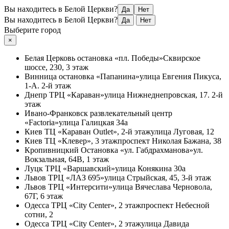
Вы находитесь в Белой Церкви?
Да
Нет
Вы находитесь в Белой Церкви?
Да
Нет
Выберите город
×
Белая Церковь
остановка «пл. Победы»
Сквирское
шоссе, 230, 3 этаж
Винница
остановка «Папанина»
улица Евгения Пикуса,
1-А. 2-й этаж
Днепр
ТРЦ «Караван»
улица Нижнеднепровская, 17. 2-й
этаж
Ивано-Франковск
развлекательный центр
«Factoria»
улица Галицкая 34а
Киев
ТЦ «Караван Outlet», 2-й этаж
улица Луговая, 12
Киев
ТЦ «Клевер», 3 этаж
проспект Николая Бажана, 38
Кропивницкий
Остановка «ул. Габдрахманова»
ул.
Вокзальная, 64В, 1 этаж
Луцк
ТРЦ «Варшавский»
улица Конякина 30а
Львов
ТРЦ «ЛАЗ 695»
улица Стрыйская, 45, 3-й этаж
Львов
ТРЦ «Интерсити»
улица Вячеслава Черновола,
67Г, 6 этаж
Одесса
ТРЦ «City Center», 2 этаж
проспект Небесной
сотни, 2
Одесса
ТРЦ «City Center», 2 этаж
улица Давида