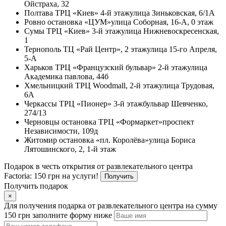
Ойстраха, 32
Полтава
ТРЦ «Киев» 4-й этаж
улица Зиньковская, 6/1А
Ровно
остановка «ЦУМ»
улица Соборная, 16-А, 0 этаж
Сумы
ТРЦ «Киев» 3-й этаж
улица Нижневоскресенская,
1
Тернополь
ТЦ «Рай Центр», 2 этаж
улица 15-го Апреля,
5-А
Харьков
ТРЦ «Французский бульвар» 2-й этаж
улица
Академика павлова, 44б
Хмельницкий
ТРЦ Woodmall, 2-й этаж
улица Трудовая,
6А
Черкассы
ТРЦ «Пионер» 3-й этаж
бульвар Шевченко,
274/13
Черновцы
остановка ТРЦ «Формаркет»
проспект
Независимости, 109д
Житомир
остановка «пл. Королёва»
улица Бориса
Лятошинского, 2, 1-й этаж
Подарок в честь открытия от развлекательного центра
Factoria: 150 грн на услуги!
Получить
Получить подарок
×
Для получения подарка от развлекательного центра на сумму
150 грн заполните форму ниже