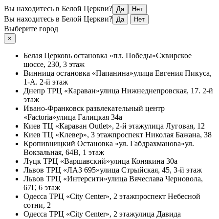
Вы находитесь в Белой Церкви?
Да
Нет
Вы находитесь в Белой Церкви?
Да
Нет
Выберите город
×
Белая Церковь
остановка «пл. Победы»
Сквирское
шоссе, 230, 3 этаж
Винница
остановка «Папанина»
улица Евгения Пикуса,
1-А. 2-й этаж
Днепр
ТРЦ «Караван»
улица Нижнеднепровская, 17. 2-й
этаж
Ивано-Франковск
развлекательный центр
«Factoria»
улица Галицкая 34а
Киев
ТЦ «Караван Outlet», 2-й этаж
улица Луговая, 12
Киев
ТЦ «Клевер», 3 этаж
проспект Николая Бажана, 38
Кропивницкий
Остановка «ул. Габдрахманова»
ул.
Вокзальная, 64В, 1 этаж
Луцк
ТРЦ «Варшавский»
улица Конякина 30а
Львов
ТРЦ «ЛАЗ 695»
улица Стрыйская, 45, 3-й этаж
Львов
ТРЦ «Интерсити»
улица Вячеслава Черновола,
67Г, 6 этаж
Одесса
ТРЦ «City Center», 2 этаж
проспект Небесной
сотни, 2
Одесса
ТРЦ «City Center», 2 этаж
улица Давида