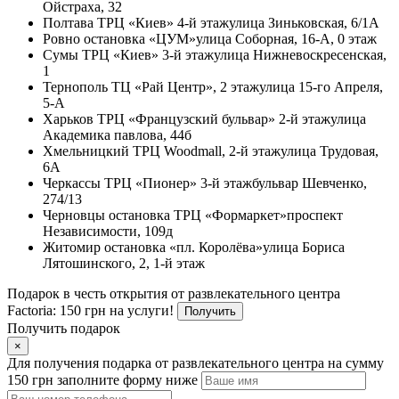
Ойстраха, 32
Полтава
ТРЦ «Киев» 4-й этаж
улица Зиньковская, 6/1А
Ровно
остановка «ЦУМ»
улица Соборная, 16-А, 0 этаж
Сумы
ТРЦ «Киев» 3-й этаж
улица Нижневоскресенская,
1
Тернополь
ТЦ «Рай Центр», 2 этаж
улица 15-го Апреля,
5-А
Харьков
ТРЦ «Французский бульвар» 2-й этаж
улица
Академика павлова, 44б
Хмельницкий
ТРЦ Woodmall, 2-й этаж
улица Трудовая,
6А
Черкассы
ТРЦ «Пионер» 3-й этаж
бульвар Шевченко,
274/13
Черновцы
остановка ТРЦ «Формаркет»
проспект
Независимости, 109д
Житомир
остановка «пл. Королёва»
улица Бориса
Лятошинского, 2, 1-й этаж
Подарок в честь открытия от развлекательного центра
Factoria: 150 грн на услуги!
Получить
Получить подарок
×
Для получения подарка от развлекательного центра на сумму
150 грн заполните форму ниже