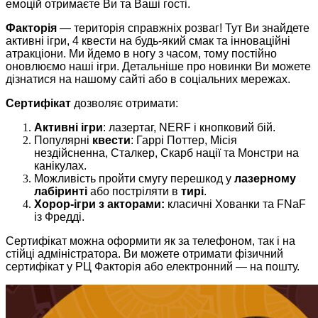
емоцій отримаєте Ви та Ваші гості.
Факторія
— територія справжніх розваг! Тут Ви знайдете
активні ігри, 4 квести на будь-який смак та інноваційні
атракціони. Ми йдемо в ногу з часом, тому постійно
оновлюємо наші ігри. Детальніше про новинки Ви можете
дізнатися на нашому сайті або в соціальних мережах.
Сертифікат
дозволяє отримати:
Активні ігри
: лазертаг, NERF і кнопковий бій.
Популярні
квести
: Гаррі Поттер, Місія
нездійсненна, Сталкер, Скарб нації та Монстри на
канікулах.
Можливість пройти смугу перешкод у
лазерному
лабіринті
або постріляти в
тирі
.
Хорор-ігри з акторами:
класичні Хованки та FNaF
із Фредді.
Сертифікат можна оформити як за телефоном, так і на
стійці адміністратора. Ви можете отримати фізичний
сертифікат у РЦ Факторія або електронний — на пошту.