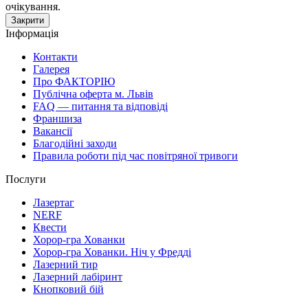
очікування.
Закрити
Інформація
Контакти
Галерея
Про ФАКТОРІЮ
Публічна оферта м. Львів
FAQ — питання та відповіді
Франшиза
Вакансії
Благодійні заходи
Правила роботи під час повітряної тривоги
Послуги
Лазертаг
NERF
Квести
Хорор-гра Хованки
Хорор-гра Хованки. Ніч у Фредді
Лазерний тир
Лазерний лабіринт
Кнопковий бій