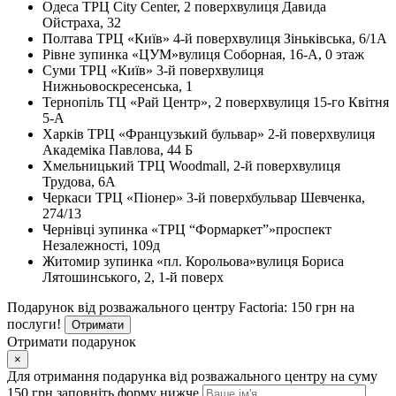
Одеса
ТРЦ City Center, 2 поверх
вулиця Давида
Ойстраха, 32
Полтава
ТРЦ «Київ» 4-й поверх
вулиця Зіньківська, 6/1А
Рівне
зупинка «ЦУМ»
вулиця Соборная, 16-А, 0 этаж
Суми
ТРЦ «Київ» 3-й поверх
вулиця
Нижньовоскресенська, 1
Тернопіль
ТЦ «Рай Центр», 2 поверх
вулиця 15-го Квітня
5-А
Харків
ТРЦ «Французький бульвар» 2-й поверх
вулиця
Академіка Павлова, 44 Б
Хмельницький
ТРЦ Woodmall, 2-й поверх
вулиця
Трудова, 6А
Черкаси
ТРЦ «Піонер» 3-й поверх
бульвар Шевченка,
274/13
Чернівці
зупинка «ТРЦ “Формаркет”»
проспект
Незалежності, 109д
Житомир
зупинка «пл. Корольова»
вулиця Бориса
Лятошинського, 2, 1-й поверх
Подарунок від розважального центру Factoria: 150 грн на
послуги!
Отримати
Отримати подарунок
×
Для отримання подарунка від розважального центру на суму
150 грн заповніть форму нижче