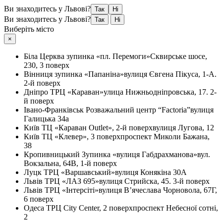
Ви знаходитесь у Львові?
Так
Ні
Ви знаходитесь у Львові?
Так
Ні
Виберіть місто
×
Біла Церква
зупинка «пл. Перемоги»
Сквирське шосе,
230, 3 поверх
Вінниця
зупинка «Папаніна»
вулиця Євгена Пікуса, 1-А.
2-й поверх
Дніпро
ТРЦ «Караван»
улица Нижньодніпровська, 17. 2-
й поверх
Івано-Франківськ
Розважальний центр “Factoria”
вулиця
Галицька 34а
Київ
ТЦ «Караван Outlet», 2-й поверх
вулиця Лугова, 12
Київ
ТЦ «Клевер», 3 поверх
проспект Миколи Бажана,
38
Кропивницький
Зупинка «вулиця Габдрахманова»
вул.
Вокзальна, 64В, 1-й поверх
Луцк
ТРЦ «Варшавський»
вулиця Конякіна 30А
Львів
ТРЦ «ЛАЗ 695»
вулиця Стрийска, 45. 3-й поверх
Львів
ТРЦ «Інтерсіті»
вулиця В’ячеслава Чорновола, 67Г,
6 поверх
Одеса
ТРЦ City Center, 2 поверх
проспект Небесної сотні,
2