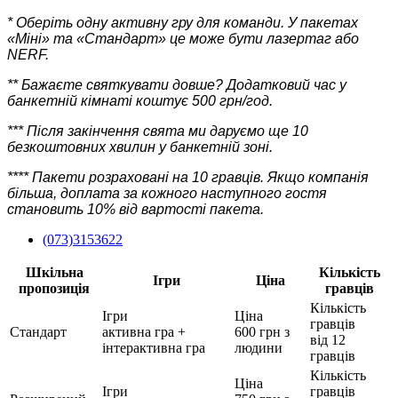
* Оберіть одну активну гру для команди. У пакетах
«Міні» та «Стандарт» це може бути лазертаг або
NERF.
** Бажаєте святкувати довше? Додатковий час у
банкетній кімнаті коштує 500 грн/год.
*** Після закінчення свята ми даруємо ще 10
безкоштовних хвилин у банкетній зоні.
**** Пакети розраховані на 10 гравців. Якщо компанія
більша, доплата за кожного наступного гостя
становить 10% від вартості пакета.
(073)3153622
Шкільна
Кількість
Ігри
Ціна
пропозиція
гравців
Кількість
Ігри
Ціна
гравців
Стандарт
активна гра +
600 грн з
від 12
інтерактивна гра
людини
гравців
Кількість
Ціна
Ігри
гравців