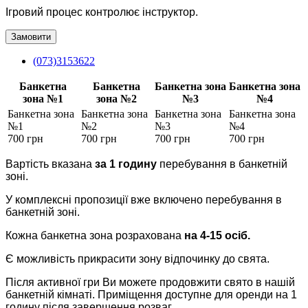
Ігровий процес контролює інструктор.
Замовити
(073)3153622
Банкетна
Банкетна
Банкетна зона
Банкетна зона
зона №1
зона №2
№3
№4
Банкетна зона
Банкетна зона
Банкетна зона
Банкетна зона
№1
№2
№3
№4
700 грн
700 грн
700 грн
700 грн
Вартість вказана
за 1 годину
перебування в банкетній
зоні.
У комплексні пропозиції вже включено перебування в
банкетній зоні.
Кожна банкетна зона розрахована
на 4-15 осіб.
Є можливість прикрасити зону відпочинку до свята.
Після активної гри Ви можете продовжити свято в нашій
банкетній кімнаті. Приміщення доступне для оренди на 1
годину після завершення розваг.