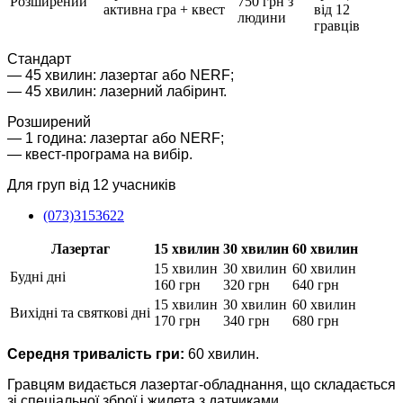
Розширений
750 грн з
активна гра + квест
від 12
людини
гравців
Стандарт
— 45 хвилин: лазертаг або NERF;
— 45 хвилин: лазерний лабіринт.
Розширений
— 1 година: лазертаг або NERF;
— квест-програма на вибір.
Для груп від 12 учасників
(073)3153622
Лазертаг
15 хвилин
30 хвилин
60 хвилин
15 хвилин
30 хвилин
60 хвилин
Будні дні
160 грн
320 грн
640 грн
15 хвилин
30 хвилин
60 хвилин
Вихідні та святкові дні
170 грн
340 грн
680 грн
Середня тривалість гри:
60 хвилин.
Гравцям видається лазертаг-обладнання, що складається
зі спеціальної зброї і жилета з датчиками.