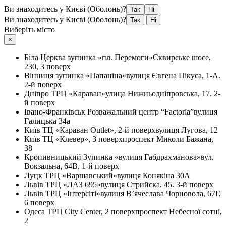
Ви знаходитесь у Києві (Оболонь)?
Так
Ні
Ви знаходитесь у Києві (Оболонь)?
Так
Ні
Виберіть місто
×
Біла Церква
зупинка «пл. Перемоги»
Сквирське шосе,
230, 3 поверх
Вінниця
зупинка «Папаніна»
вулиця Євгена Пікуса, 1-А.
2-й поверх
Дніпро
ТРЦ «Караван»
улица Нижньодніпровська, 17. 2-
й поверх
Івано-Франківськ
Розважальний центр “Factoria”
вулиця
Галицька 34а
Київ
ТЦ «Караван Outlet», 2-й поверх
вулиця Лугова, 12
Київ
ТЦ «Клевер», 3 поверх
проспект Миколи Бажана,
38
Кропивницький
Зупинка «вулиця Габдрахманова»
вул.
Вокзальна, 64В, 1-й поверх
Луцк
ТРЦ «Варшавський»
вулиця Конякіна 30А
Львів
ТРЦ «ЛАЗ 695»
вулиця Стрийска, 45. 3-й поверх
Львів
ТРЦ «Інтерсіті»
вулиця В’ячеслава Чорновола, 67Г,
6 поверх
Одеса
ТРЦ City Center, 2 поверх
проспект Небесної сотні,
2