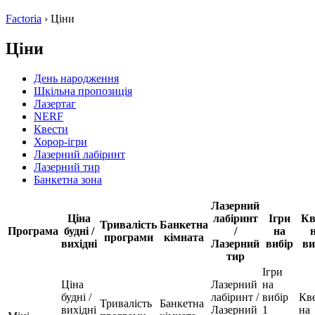
Factoria
›
Ціни
Ціни
День народження
Шкільна пропозиція
Лазертаг
NERF
Квести
Хорор-ігри
Лазерний лабіринт
Лазерний тир
Банкетна зона
Лазерний
Ціна
лабіринт
Ігри
Кв
Тривалість
Банкетна
Програма
будні /
/
на
програми
кімната
вихідні
Лазерний
вибір
ви
тир
Ігри
Ціна
Лазерний
на
будні /
лабіринт /
вибір
Кв
Тривалість
Банкетна
вихідні
Лазерний
1
на