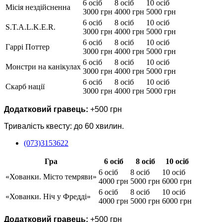
6 осіб
8 осіб
10 осіб
Місія нездійсненна
3000 грн
4000 грн
5000 грн
6 осіб
8 осіб
10 осіб
S.T.A.L.K.E.R.
3000 грн
4000 грн
5000 грн
6 осіб
8 осіб
10 осіб
Гаррі Поттер
3000 грн
4000 грн
5000 грн
6 осіб
8 осіб
10 осіб
Монстри на канікулах
3000 грн
4000 грн
5000 грн
6 осіб
8 осіб
10 осіб
Скарб нації
3000 грн
4000 грн
5000 грн
Додатковий гравець:
+500 грн
Тривалість квесту: до 60 хвилин.
(073)3153622
Гра
6 осіб
8 осіб
10 осіб
6 осіб
8 осіб
10 осіб
«Хованки. Місто темряви»
4000 грн
5000 грн
6000 грн
6 осіб
8 осіб
10 осіб
«Хованки. Ніч у Фредді»
4000 грн
5000 грн
6000 грн
Додатковий гравець:
+500 грн