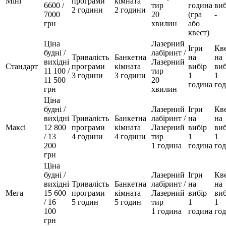
Міні
програми
кімната
6600 /
тир
година
виб
2 години
2 години
7000
20
(гра
-
грн
хвилин
або
квест)
Ціна
Лазерний
Ігри
Кв
будні /
лабіринт /
Тривалість
Банкетна
на
на
вихідні
Лазерний
Стандарт
програми
кімната
вибір
виб
11 100 /
тир
3 години
3 години
1
1
11 500
20
година
го
грн
хвилин
Ціна
будні /
Лазерний
Ігри
Кв
вихідні
Тривалість
Банкетна
лабіринт /
на
на
Максі
12 800
програми
кімната
Лазерний
вибір
виб
/ 13
4 години
4 години
тир
1
1
200
1 година
година
го
грн
Ціна
будні /
Лазерний
Ігри
Кв
вихідні
Тривалість
Банкетна
лабіринт /
на
на
Мега
15 600
програми
кімната
Лазерний
вибір
виб
/ 16
5 годин
5 годин
тир
1
1
100
1 година
година
го
грн