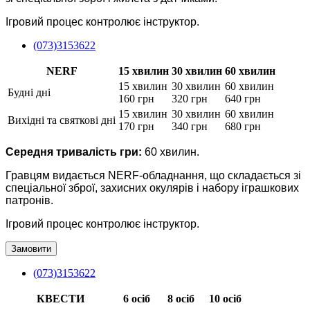
Ігровий процес контролює інструктор.
(073)3153622
NERF
15 хвилин
30 хвилин
60 хвилин
15 хвилин
30 хвилин
60 хвилин
Будні дні
160 грн
320 грн
640 грн
15 хвилин
30 хвилин
60 хвилин
Вихідні та святкові дні
170 грн
340 грн
680 грн
Середня тривалість гри:
60 хвилин.
Гравцям видається NERF-обладнання, що складається зі
спеціальної зброї, захисних окулярів і набору іграшкових
патронів.
Ігровий процес контролює інструктор.
Замовити
(073)3153622
КВЕСТИ
6 осіб
8 осіб
10 осіб