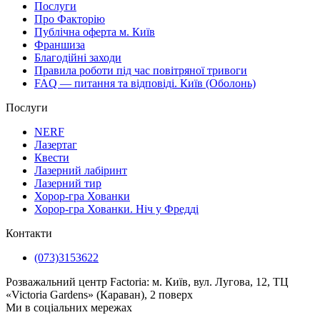
Послуги
Про Факторію
Публічна оферта м. Київ
Франшиза
Благодійні заходи
Правила роботи під час повітряної тривоги
FAQ — питання та відповіді. Київ (Оболонь)
Послуги
NERF
Лазертаг
Квести
Лазерний лабіринт
Лазерний тир
Хорор-гра Хованки
Хорор-гра Хованки. Ніч у Фредді
Контакти
(073)3153622
Розважальний центр Factoria: м. Київ, вул. Лугова, 12, ТЦ
«Victoria Gardens» (Караван), 2 поверх
Ми в соціальних мережах