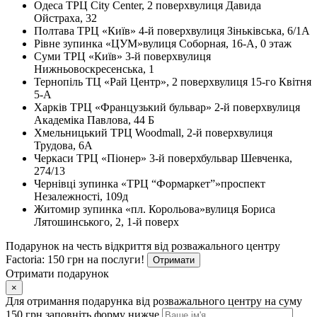
Одеса
ТРЦ City Center, 2 поверх
вулиця Давида
Ойстраха, 32
Полтава
ТРЦ «Київ» 4-й поверх
вулиця Зіньківська, 6/1А
Рівне
зупинка «ЦУМ»
вулиця Соборная, 16-А, 0 этаж
Суми
ТРЦ «Київ» 3-й поверх
вулиця
Нижньовоскресенська, 1
Тернопіль
ТЦ «Рай Центр», 2 поверх
вулиця 15-го Квітня
5-А
Харків
ТРЦ «Французький бульвар» 2-й поверх
вулиця
Академіка Павлова, 44 Б
Хмельницький
ТРЦ Woodmall, 2-й поверх
вулиця
Трудова, 6А
Черкаси
ТРЦ «Піонер» 3-й поверх
бульвар Шевченка,
274/13
Чернівці
зупинка «ТРЦ “Формаркет”»
проспект
Незалежності, 109д
Житомир
зупинка «пл. Корольова»
вулиця Бориса
Лятошинського, 2, 1-й поверх
Подарунок на честь відкриття від розважального центру
Factoria: 150 грн на послуги!
Отримати
Отримати подарунок
×
Для отримання подарунка від розважального центру на суму
150 грн заповніть форму нижче