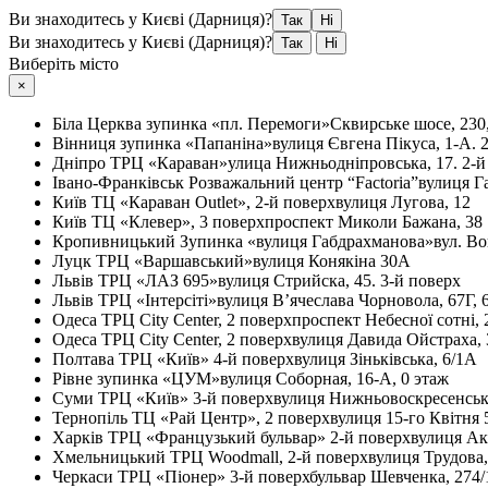
Ви знаходитесь у Києві (Дарниця)?
Так
Ні
Ви знаходитесь у Києві (Дарниця)?
Так
Ні
Виберіть місто
×
Біла Церква
зупинка «пл. Перемоги»
Сквирське шосе, 230
Вінниця
зупинка «Папаніна»
вулиця Євгена Пікуса, 1-А. 
Дніпро
ТРЦ «Караван»
улица Нижньодніпровська, 17. 2-й
Івано-Франківськ
Розважальний центр “Factoria”
вулиця Г
Київ
ТЦ «Караван Outlet», 2-й поверх
вулиця Лугова, 12
Київ
ТЦ «Клевер», 3 поверх
проспект Миколи Бажана, 38
Кропивницький
Зупинка «вулиця Габдрахманова»
вул. Во
Луцк
ТРЦ «Варшавський»
вулиця Конякіна 30А
Львів
ТРЦ «ЛАЗ 695»
вулиця Стрийска, 45. 3-й поверх
Львів
ТРЦ «Інтерсіті»
вулиця В’ячеслава Чорновола, 67Г, 
Одеса
ТРЦ City Center, 2 поверх
проспект Небесної сотні, 
Одеса
ТРЦ City Center, 2 поверх
вулиця Давида Ойстраха, 
Полтава
ТРЦ «Київ» 4-й поверх
вулиця Зіньківська, 6/1А
Рівне
зупинка «ЦУМ»
вулиця Соборная, 16-А, 0 этаж
Суми
ТРЦ «Київ» 3-й поверх
вулиця Нижньовоскресенськ
Тернопіль
ТЦ «Рай Центр», 2 поверх
вулиця 15-го Квітня 
Харків
ТРЦ «Французький бульвар» 2-й поверх
вулиця Ак
Хмельницький
ТРЦ Woodmall, 2-й поверх
вулиця Трудова
Черкаси
ТРЦ «Піонер» 3-й поверх
бульвар Шевченка, 274/