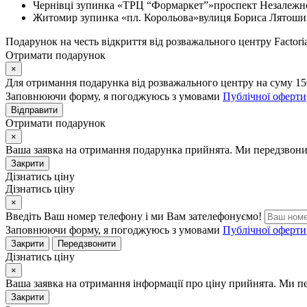
Чернівці
зупинка «ТРЦ “Формаркет”»
проспект Незалежно
Житомир
зупинка «пл. Корольова»
вулиця Бориса Лятошин
Подарунок на честь відкриття від розважального центру Factoria
Отримати подарунок
×
Для отримання подарунка від розважального центру на суму 15
Заповнюючи форму, я погоджуюсь з умовами
Публічної оферти
Відправити
Отримати подарунок
×
Ваша заявка на отримання подарунка прийнята. Ми передзвони
Закрити
Дізнатись ціну
Дізнатись ціну
×
Введіть Ваш номер телефону і ми Вам зателефонуємо!
Заповнюючи форму, я погоджуюсь з умовами
Публічної оферти
Закрити
Передзвонити
Дізнатись ціну
×
Ваша заявка на отримання інформації про ціну прийнята. Ми п
Закрити