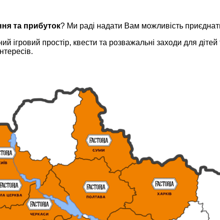
ння та прибуток
? Ми раді надати Вам можливість приєднати
й ігровий простір, квести та розважальні заходи для дітей
нтересів.