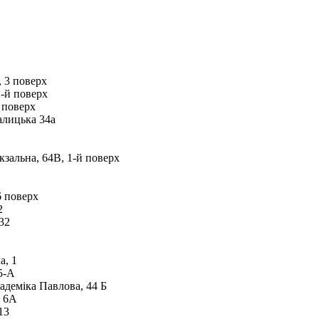
, 3 поверх
2-й поверх
 поверх
алицька 34а
кзальна, 64В, 1-й поверх
6 поверх
2
32
а, 1
5-А
адеміка Павлова, 44 Б
, 6А
13