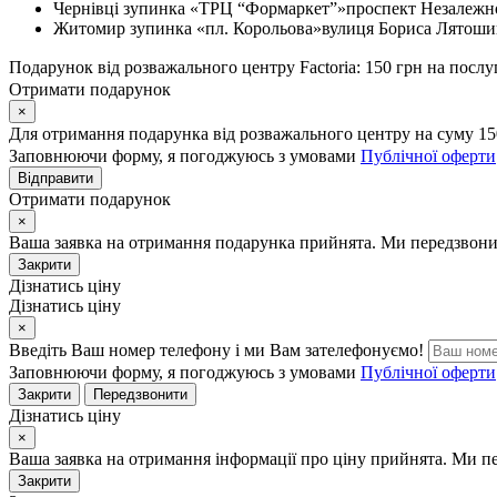
Чернівці
зупинка «ТРЦ “Формаркет”»
проспект Незалежно
Житомир
зупинка «пл. Корольова»
вулиця Бориса Лятошин
Подарунок від розважального центру Factoria: 150 грн на послу
Отримати подарунок
×
Для отримання подарунка від розважального центру на суму 15
Заповнюючи форму, я погоджуюсь з умовами
Публічної оферти
Відправити
Отримати подарунок
×
Ваша заявка на отримання подарунка прийнята. Ми передзвони
Закрити
Дізнатись ціну
Дізнатись ціну
×
Введіть Ваш номер телефону і ми Вам зателефонуємо!
Заповнюючи форму, я погоджуюсь з умовами
Публічної оферти
Закрити
Передзвонити
Дізнатись ціну
×
Ваша заявка на отримання інформації про ціну прийнята. Ми п
Закрити