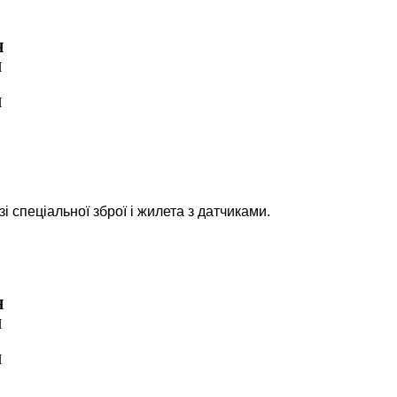
Н
Н
Н
 спеціальної зброї і жилета з датчиками.
Н
Н
Н