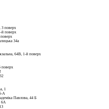
, 3 поверх
2-й поверх
 поверх
алицька 34а
кзальна, 64В, 1-й поверх
6 поверх
2
32
а, 1
5-А
адеміка Павлова, 44 Б
, 6А
13