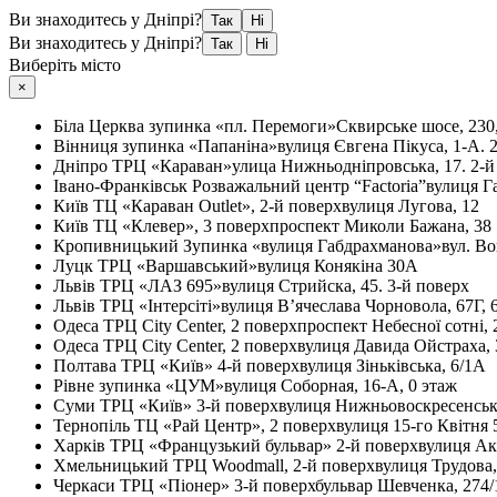
Ви знаходитесь у Дніпрі?
Так
Ні
Ви знаходитесь у Дніпрі?
Так
Ні
Виберіть місто
×
Біла Церква
зупинка «пл. Перемоги»
Сквирське шосе, 230
Вінниця
зупинка «Папаніна»
вулиця Євгена Пікуса, 1-А. 
Дніпро
ТРЦ «Караван»
улица Нижньодніпровська, 17. 2-й
Івано-Франківськ
Розважальний центр “Factoria”
вулиця Г
Київ
ТЦ «Караван Outlet», 2-й поверх
вулиця Лугова, 12
Київ
ТЦ «Клевер», 3 поверх
проспект Миколи Бажана, 38
Кропивницький
Зупинка «вулиця Габдрахманова»
вул. Во
Луцк
ТРЦ «Варшавський»
вулиця Конякіна 30А
Львів
ТРЦ «ЛАЗ 695»
вулиця Стрийска, 45. 3-й поверх
Львів
ТРЦ «Інтерсіті»
вулиця В’ячеслава Чорновола, 67Г, 
Одеса
ТРЦ City Center, 2 поверх
проспект Небесної сотні, 
Одеса
ТРЦ City Center, 2 поверх
вулиця Давида Ойстраха, 
Полтава
ТРЦ «Київ» 4-й поверх
вулиця Зіньківська, 6/1А
Рівне
зупинка «ЦУМ»
вулиця Соборная, 16-А, 0 этаж
Суми
ТРЦ «Київ» 3-й поверх
вулиця Нижньовоскресенськ
Тернопіль
ТЦ «Рай Центр», 2 поверх
вулиця 15-го Квітня 
Харків
ТРЦ «Французький бульвар» 2-й поверх
вулиця Ак
Хмельницький
ТРЦ Woodmall, 2-й поверх
вулиця Трудова
Черкаси
ТРЦ «Піонер» 3-й поверх
бульвар Шевченка, 274/