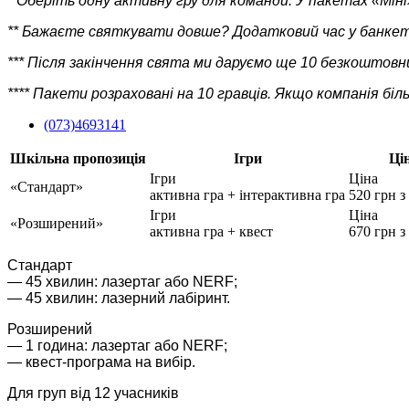
* Оберіть одну активну гру для команди. У пакетах «Мі
** Бажаєте святкувати довше? Додатковий час у банкетн
*** Після закінчення свята ми даруємо ще 10 безкоштовни
**** Пакети розраховані на 10 гравців. Якщо компанія б
(073)4693141
Шкільна пропозиція
Ігри
Ці
Ігри
Ціна
«Стандарт»
активна гра + інтерактивна гра
520 грн 
Ігри
Ціна
«Розширений»
активна гра + квест
670 грн 
Стандарт
— 45 хвилин: лазертаг або NERF;
— 45 хвилин: лазерний лабіринт.
Розширений
— 1 година: лазертаг або NERF;
— квест-програма на вибір.
Для груп від 12 учасників