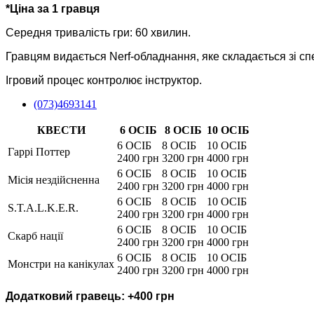
*Ціна за 1 гравця
Середня тривалість гри: 60 хвилин.
Гравцям видається Nerf-обладнання, яке складається зі спе
Ігровий процес контролює інструктор.
(073)4693141
КВЕСТИ
6 ОСІБ
8 ОСІБ
10 ОСІБ
6 ОСІБ
8 ОСІБ
10 ОСІБ
Гаррі Поттер
2400 грн
3200 грн
4000 грн
6 ОСІБ
8 ОСІБ
10 ОСІБ
Місія нездійсненна
2400 грн
3200 грн
4000 грн
6 ОСІБ
8 ОСІБ
10 ОСІБ
S.T.A.L.K.E.R.
2400 грн
3200 грн
4000 грн
6 ОСІБ
8 ОСІБ
10 ОСІБ
Скарб нації
2400 грн
3200 грн
4000 грн
6 ОСІБ
8 ОСІБ
10 ОСІБ
Монстри на канікулах
2400 грн
3200 грн
4000 грн
Додатковий гравець: +400 грн