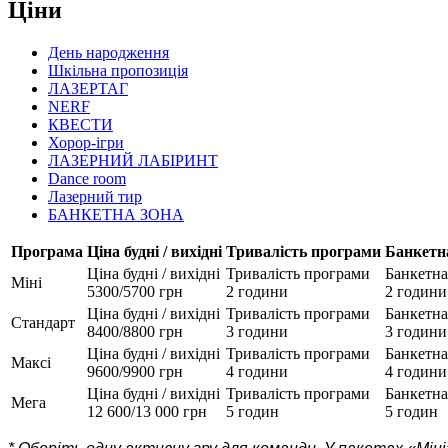
Ціни
День народження
Шкільна пропозиція
ЛАЗЕРТАГ
NERF
КВЕСТИ
Хорор-ігри
ЛАЗЕРНИЙ ЛАБІРИНТ
Dance room
Лазерний тир
БАНКЕТНА ЗОНА
Програма
Ціна будні / вихідні
Тривалість програми
Банкетн
Ціна будні / вихідні
Тривалість програми
Банкетна
Міні
5300/5700 грн
2 години
2 години
Ціна будні / вихідні
Тривалість програми
Банкетна
Стандарт
8400/8800 грн
3 години
3 години
Ціна будні / вихідні
Тривалість програми
Банкетна
Максі
9600/9900 грн
4 години
4 години
Ціна будні / вихідні
Тривалість програми
Банкетна
Мега
12 600/13 000 грн
5 годин
5 годин