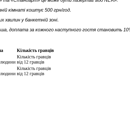
ні» та «Стандарт» це може бути лазертаг або NERF.
ій кімнаті коштує 500 грн/год.
х хвилин у банкетній зоні.
ільша, доплата за кожного наступного гостя становить 10
на
Кількість гравців
Кількість гравців
з людини
від 12 гравців
Кількість гравців
з людини
від 12 гравців