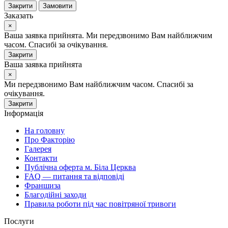
Закрити
Замовити
Заказать
×
Ваша заявка прийнята. Ми передзвонимо Вам найближчим
часом. Спасибі за очікування.
Закрити
Ваша заявка прийнята
×
Ми передзвонимо Вам найближчим часом. Спасибі за
очікування.
Закрити
Інформація
На головну
Про Факторію
Галерея
Контакти
Публічна оферта м. Біла Церква
FAQ — питання та відповіді
Франшиза
Благодійні заходи
Правила роботи під час повітряної тривоги
Послуги