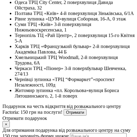
Одеса
ТРЦ City Center, 2 поверх
вулиця Давида
Ойстраха, 32
Полтава
ТРЦ «Київ» 4-й поверх
вулиця Зіньківська, 6/1А
Рівне
зупинка «ЦУМ»
вулиця Соборная, 16-А, 0 этаж
Суми
ТРЦ «Київ» 3-й поверх
вулиця
Нижньовоскресенська, 1
Тернопіль
ТЦ «Рай Центр», 2 поверх
вулиця 15-го Квітня
5-А
Харків
ТРЦ «Французький бульвар» 2-й поверх
вулиця
Академіка Павлова, 44 Б
Хмельницький
ТРЦ Woodmall, 2-й поверх
вулиця
Трудова, 6А
Черкаси
ТРЦ «Піонер» 3-й поверх
бульвар Шевченка,
274/13
Чернівці
зупинка «ТРЦ “Формаркет”»
проспект
Незалежності, 109д
Житомир
зупинка «пл. Корольова»
вулиця Бориса
Лятошинського, 2, 1-й поверх
Подарунок на честь відкриття від розважального центру
Factoria: 150 грн на послуги!
Отримати
Отримати подарунок
×
Для отримання подарунка від розважального центру на суму
150 грн заповніть форму нижче