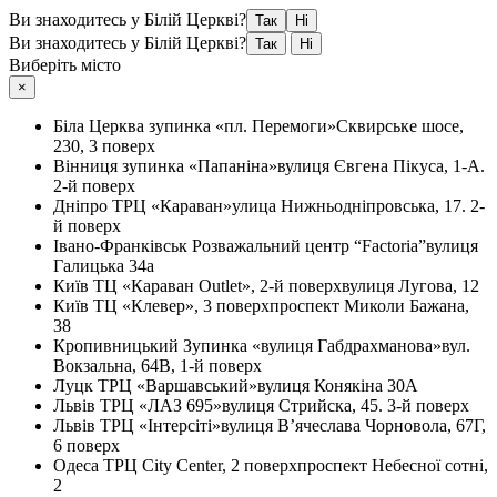
Ви знаходитесь у Білій Церкві?
Так
Ні
Ви знаходитесь у Білій Церкві?
Так
Ні
Виберіть місто
×
Біла Церква
зупинка «пл. Перемоги»
Сквирське шосе,
230, 3 поверх
Вінниця
зупинка «Папаніна»
вулиця Євгена Пікуса, 1-А.
2-й поверх
Дніпро
ТРЦ «Караван»
улица Нижньодніпровська, 17. 2-
й поверх
Івано-Франківськ
Розважальний центр “Factoria”
вулиця
Галицька 34а
Київ
ТЦ «Караван Outlet», 2-й поверх
вулиця Лугова, 12
Київ
ТЦ «Клевер», 3 поверх
проспект Миколи Бажана,
38
Кропивницький
Зупинка «вулиця Габдрахманова»
вул.
Вокзальна, 64В, 1-й поверх
Луцк
ТРЦ «Варшавський»
вулиця Конякіна 30А
Львів
ТРЦ «ЛАЗ 695»
вулиця Стрийска, 45. 3-й поверх
Львів
ТРЦ «Інтерсіті»
вулиця В’ячеслава Чорновола, 67Г,
6 поверх
Одеса
ТРЦ City Center, 2 поверх
проспект Небесної сотні,
2