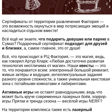
Сертификаты от территории развлечения Фактория —
это возможность окунуться в мир потрясающих эмоций и
насладиться отдыхом вместе!
Всё ещё не знаете,
что подарить девушке или парню
в
Сумах? Подарочный сертификат
подходит для друзей
и близких
, а, самое главное, это от души!
Всё, что происходит в РЦ Фактория, — это магия, ведь,
как говорил Артур Кларк: «Любая достаточно развитая
технология неотличима от магии». Наши
квесты
— это
то, что понравится всем: электронный большой реквизит,
живые актёры и ведущие, интеллектуальные задания
разного уровня сложности, а также уникальная квестовая
зона с потайными комнатами и лабиринтами.
Активные игры
не оставят равнодушными, ведь что
может быть круче современных лазерных боёв, хоррор-
игры Прятки и тренда сезона — весёлой игры NERF?
На территории комплекса также есть
лазерный