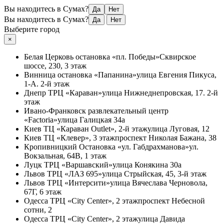
Вы находитесь в Сумах?
Да
Нет
Вы находитесь в Сумах?
Да
Нет
Выберите город
×
Белая Церковь
остановка «пл. Победы»
Сквирское
шоссе, 230, 3 этаж
Винница
остановка «Папанина»
улица Евгения Пикуса,
1-А. 2-й этаж
Днепр
ТРЦ «Караван»
улица Нижнеднепровская, 17. 2-й
этаж
Ивано-Франковск
развлекательный центр
«Factoria»
улица Галицкая 34а
Киев
ТЦ «Караван Outlet», 2-й этаж
улица Луговая, 12
Киев
ТЦ «Клевер», 3 этаж
проспект Николая Бажана, 38
Кропивницкий
Остановка «ул. Габдрахманова»
ул.
Вокзальная, 64В, 1 этаж
Луцк
ТРЦ «Варшавский»
улица Конякина 30а
Львов
ТРЦ «ЛАЗ 695»
улица Стрыйская, 45, 3-й этаж
Львов
ТРЦ «Интерсити»
улица Вячеслава Черновола,
67Г, 6 этаж
Одесса
ТРЦ «City Center», 2 этаж
проспект Небесной
сотни, 2
Одесса
ТРЦ «City Center», 2 этаж
улица Давида