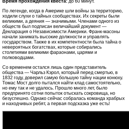
Время прохождения квеста:
до 60 минут.
По легенде, когда в Америке шли войны за территорию,
ходили слухи о тайных сообществах. Их секреты были
великими, а деяния — значимыми. Членами одного из
обществ был подписан величайший документ —
Декларация о Независимости Америки. Франк-масоны
начали занимать высокие должности и управлять
государством. Также в их компетентности была тайна о
невероятных богатствах, которые собирались
столетиями великими фараонами, царями и
полководцами.
Со временем остался лишь один представитель
общества — Чарльз Кэрол, который перед смертью, в
1832 году, доверил самую большую тайну нации конюху.
Томас Мост долго пытался найти клад самостоятельно,
но ему так и не удалось. Прошло много лет, было
предпринято сотни попыток отыскать сокровища, но
безуспешно. Однако сейчас собралась команда храбрых
и находчивых ребят, а первая подсказка уже есть!