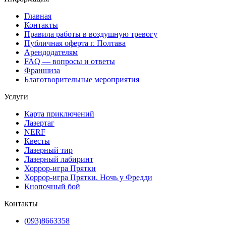
Главная
Контакты
Правила работы в воздушную тревогу
Публичная оферта г. Полтава
Арендодателям
FAQ — вопросы и ответы
Франшиза
Благотворительные мероприятия
Услуги
Карта приключений
Лазертаг
NERF
Квесты
Лазерный тир
Лазерный лабиринт
Хоррор-игра Прятки
Хоррор-игра Прятки. Ночь у Фредди
Кнопочный бой
Контакты
(093)8663358