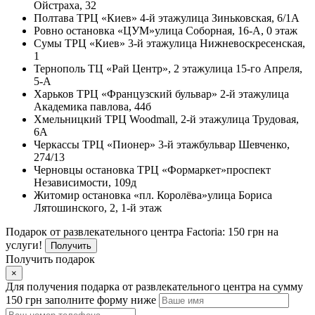
Ойстраха, 32
Полтава
ТРЦ «Киев» 4-й этаж
улица Зиньковская, 6/1А
Ровно
остановка «ЦУМ»
улица Соборная, 16-А, 0 этаж
Сумы
ТРЦ «Киев» 3-й этаж
улица Нижневоскресенская,
1
Тернополь
ТЦ «Рай Центр», 2 этаж
улица 15-го Апреля,
5-А
Харьков
ТРЦ «Французский бульвар» 2-й этаж
улица
Академика павлова, 44б
Хмельницкий
ТРЦ Woodmall, 2-й этаж
улица Трудовая,
6А
Черкассы
ТРЦ «Пионер» 3-й этаж
бульвар Шевченко,
274/13
Черновцы
остановка ТРЦ «Формаркет»
проспект
Независимости, 109д
Житомир
остановка «пл. Королёва»
улица Бориса
Лятошинского, 2, 1-й этаж
Подарок от развлекательного центра Factoria: 150 грн на
услуги!
Получить
Получить подарок
×
Для получения подарка от развлекательного центра на сумму
150 грн заполните форму ниже