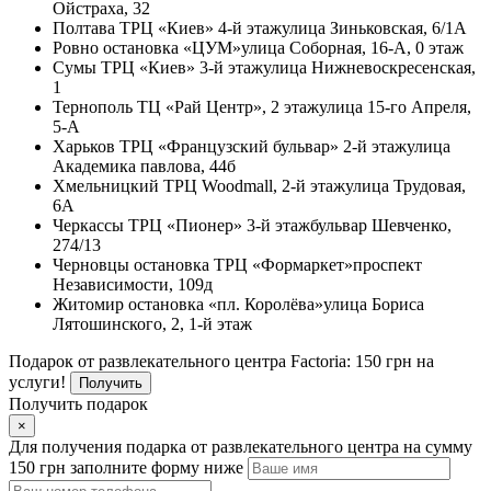
Ойстраха, 32
Полтава
ТРЦ «Киев» 4-й этаж
улица Зиньковская, 6/1А
Ровно
остановка «ЦУМ»
улица Соборная, 16-А, 0 этаж
Сумы
ТРЦ «Киев» 3-й этаж
улица Нижневоскресенская,
1
Тернополь
ТЦ «Рай Центр», 2 этаж
улица 15-го Апреля,
5-А
Харьков
ТРЦ «Французский бульвар» 2-й этаж
улица
Академика павлова, 44б
Хмельницкий
ТРЦ Woodmall, 2-й этаж
улица Трудовая,
6А
Черкассы
ТРЦ «Пионер» 3-й этаж
бульвар Шевченко,
274/13
Черновцы
остановка ТРЦ «Формаркет»
проспект
Независимости, 109д
Житомир
остановка «пл. Королёва»
улица Бориса
Лятошинского, 2, 1-й этаж
Подарок от развлекательного центра Factoria: 150 грн на
услуги!
Получить
Получить подарок
×
Для получения подарка от развлекательного центра на сумму
150 грн заполните форму ниже