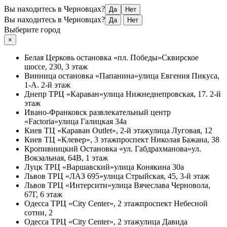
Вы находитесь в Черновцах?
Да
Нет
Вы находитесь в Черновцах?
Да
Нет
Выберите город
×
Белая Церковь
остановка «пл. Победы»
Сквирское
шоссе, 230, 3 этаж
Винница
остановка «Папанина»
улица Евгения Пикуса,
1-А. 2-й этаж
Днепр
ТРЦ «Караван»
улица Нижнеднепровская, 17. 2-й
этаж
Ивано-Франковск
развлекательный центр
«Factoria»
улица Галицкая 34а
Киев
ТЦ «Караван Outlet», 2-й этаж
улица Луговая, 12
Киев
ТЦ «Клевер», 3 этаж
проспект Николая Бажана, 38
Кропивницкий
Остановка «ул. Габдрахманова»
ул.
Вокзальная, 64В, 1 этаж
Луцк
ТРЦ «Варшавский»
улица Конякина 30а
Львов
ТРЦ «ЛАЗ 695»
улица Стрыйская, 45, 3-й этаж
Львов
ТРЦ «Интерсити»
улица Вячеслава Черновола,
67Г, 6 этаж
Одесса
ТРЦ «City Center», 2 этаж
проспект Небесной
сотни, 2
Одесса
ТРЦ «City Center», 2 этаж
улица Давида