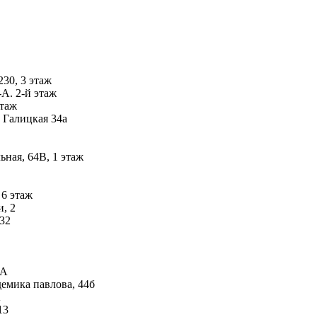
230, 3 этаж
А. 2-й этаж
этаж
 Галицкая 34а
ьная, 64В, 1 этаж
 6 этаж
, 2
 32
-А
емика павлова, 44б
А
13