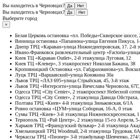
Вы находитесь в Черновцах?
Да
Нет
Вы находитесь в Черновцах?
Да
Нет
Выберите город
×
Белая Церковь
остановка «пл. Победы»
Сквирское шоссе, 
Винница
остановка «Папанина»
улица Евгения Пикуса, 1-
Днепр
ТРЦ «Караван»
улица Нижнеднепровская, 17. 2-й 
Ивано-Франковск
развлекательный центр «Factoria»
улица
Киев
ТЦ «Караван Outlet», 2-й этаж
улица Луговая, 12
Киев
ТЦ «Клевер», 3 этаж
проспект Николая Бажана, 38
Кропивницкий
Остановка «ул. Габдрахманова»
ул. Вокзал
Луцк
ТРЦ «Варшавский»
улица Конякина 30а
Львов
ТРЦ «ЛАЗ 695»
улица Стрыйская, 45, 3-й этаж
Львов
ТРЦ «Интерсити»
улица Вячеслава Черновола, 67Г,
Одесса
ТРЦ «City Center», 2 этаж
проспект Небесной сотни
Одесса
ТРЦ «City Center», 2 этаж
улица Давида Ойстраха,
Полтава
ТРЦ «Киев» 4-й этаж
улица Зиньковская, 6/1А
Ровно
остановка «ЦУМ»
улица Соборная, 16-А, 0 этаж
Сумы
ТРЦ «Киев» 3-й этаж
улица Нижневоскресенская, 1
Тернополь
ТЦ «Рай Центр», 2 этаж
улица 15-го Апреля, 5
Харьков
ТРЦ «Французский бульвар» 2-й этаж
улица Акад
Хмельницкий
ТРЦ Woodmall, 2-й этаж
улица Трудовая, 6
Черкассы
ТРЦ «Пионер» 3-й этаж
бульвар Шевченко, 274/