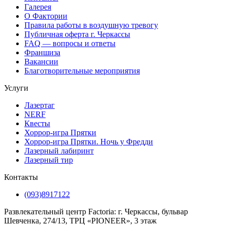
Галерея
О Фактории
Правила работы в воздушную тревогу
Публичная оферта г. Черкассы
FAQ — вопросы и ответы
Франшиза
Вакансии
Благотворительные мероприятия
Услуги
Лазертаг
NERF
Квесты
Хоррор-игра Прятки
Хоррор-игра Прятки. Ночь у Фредди
Лазерный лабиринт
Лазерный тир
Контакты
(093)8917122
Развлекательный центр Factoria: г. Черкассы, бульвар
Шевченка, 274/13, ТРЦ «PIONEER», 3 этаж