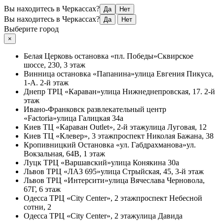
Вы находитесь в Черкассах?
Да
Нет
Вы находитесь в Черкассах?
Да
Нет
Выберите город
×
Белая Церковь
остановка «пл. Победы»
Сквирское
шоссе, 230, 3 этаж
Винница
остановка «Папанина»
улица Евгения Пикуса,
1-А. 2-й этаж
Днепр
ТРЦ «Караван»
улица Нижнеднепровская, 17. 2-й
этаж
Ивано-Франковск
развлекательный центр
«Factoria»
улица Галицкая 34а
Киев
ТЦ «Караван Outlet», 2-й этаж
улица Луговая, 12
Киев
ТЦ «Клевер», 3 этаж
проспект Николая Бажана, 38
Кропивницкий
Остановка «ул. Габдрахманова»
ул.
Вокзальная, 64В, 1 этаж
Луцк
ТРЦ «Варшавский»
улица Конякина 30а
Львов
ТРЦ «ЛАЗ 695»
улица Стрыйская, 45, 3-й этаж
Львов
ТРЦ «Интерсити»
улица Вячеслава Черновола,
67Г, 6 этаж
Одесса
ТРЦ «City Center», 2 этаж
проспект Небесной
сотни, 2
Одесса
ТРЦ «City Center», 2 этаж
улица Давида