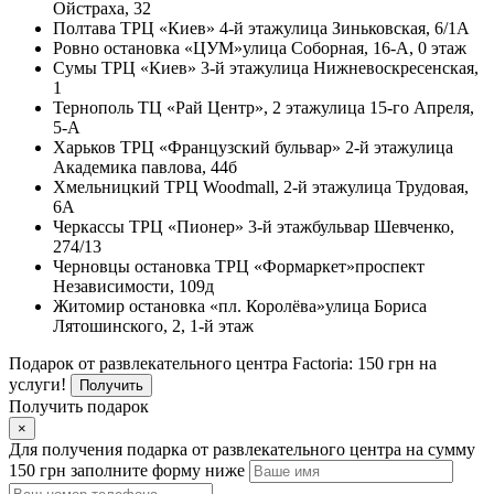
Ойстраха, 32
Полтава
ТРЦ «Киев» 4-й этаж
улица Зиньковская, 6/1А
Ровно
остановка «ЦУМ»
улица Соборная, 16-А, 0 этаж
Сумы
ТРЦ «Киев» 3-й этаж
улица Нижневоскресенская,
1
Тернополь
ТЦ «Рай Центр», 2 этаж
улица 15-го Апреля,
5-А
Харьков
ТРЦ «Французский бульвар» 2-й этаж
улица
Академика павлова, 44б
Хмельницкий
ТРЦ Woodmall, 2-й этаж
улица Трудовая,
6А
Черкассы
ТРЦ «Пионер» 3-й этаж
бульвар Шевченко,
274/13
Черновцы
остановка ТРЦ «Формаркет»
проспект
Независимости, 109д
Житомир
остановка «пл. Королёва»
улица Бориса
Лятошинского, 2, 1-й этаж
Подарок от развлекательного центра Factoria: 150 грн на
услуги!
Получить
Получить подарок
×
Для получения подарка от развлекательного центра на сумму
150 грн заполните форму ниже