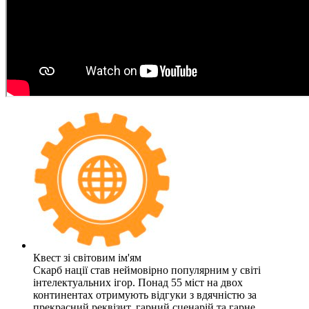
Квест зі світовим ім'ям
Скарб нації став неймовірно популярним у світі
інтелектуальних ігор. Понад 55 міст на двох
континентах отримують відгуки з вдячністю за
прекрасний реквізит, гарний сценарій та гарне