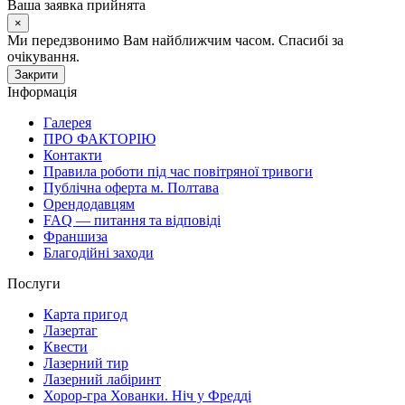
Ваша заявка прийнята
×
Ми передзвонимо Вам найближчим часом. Спасибі за
очікування.
Закрити
Інформація
Галерея
ПРО ФАКТОРІЮ
Контакти
Правила роботи під час повітряної тривоги
Публічна оферта м. Полтава
Орендодавцям
FAQ — питання та відповіді
Франшиза
Благодійні заходи
Послуги
Карта пригод
Лазертаг
Квести
Лазерний тир
Лазерний лабіринт
Хорор-гра Хованки. Ніч у Фредді