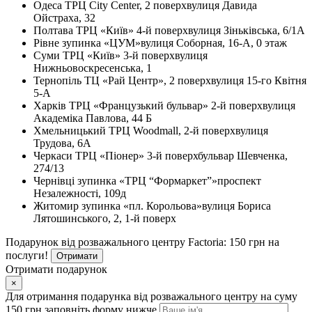
Одеса
ТРЦ City Center, 2 поверх
вулиця Давида
Ойстраха, 32
Полтава
ТРЦ «Київ» 4-й поверх
вулиця Зіньківська, 6/1А
Рівне
зупинка «ЦУМ»
вулиця Соборная, 16-А, 0 этаж
Суми
ТРЦ «Київ» 3-й поверх
вулиця
Нижньовоскресенська, 1
Тернопіль
ТЦ «Рай Центр», 2 поверх
вулиця 15-го Квітня
5-А
Харків
ТРЦ «Французький бульвар» 2-й поверх
вулиця
Академіка Павлова, 44 Б
Хмельницький
ТРЦ Woodmall, 2-й поверх
вулиця
Трудова, 6А
Черкаси
ТРЦ «Піонер» 3-й поверх
бульвар Шевченка,
274/13
Чернівці
зупинка «ТРЦ “Формаркет”»
проспект
Незалежності, 109д
Житомир
зупинка «пл. Корольова»
вулиця Бориса
Лятошинського, 2, 1-й поверх
Подарунок від розважального центру Factoria: 150 грн на
послуги!
Отримати
Отримати подарунок
×
Для отримання подарунка від розважального центру на суму
150 грн заповніть форму нижче