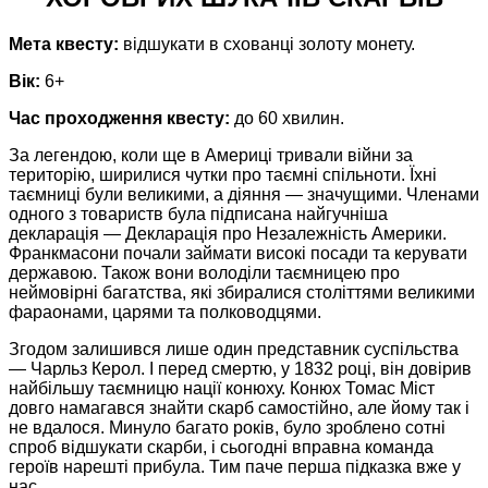
Мета квесту:
відшукати в схованці золоту монету.
Вік:
6+
Час проходження квесту:
до 60 хвилин.
За легендою, коли ще в Америці тривали війни за
територію, ширилися чутки про таємні спільноти. Їхні
таємниці були великими, а діяння — значущими. Членами
одного з товариств була підписана найгучніша
декларація — Декларація про Незалежність Америки.
Франкмасони почали займати високі посади та керувати
державою. Також вони володіли таємницею про
неймовірні багатства, які збиралися століттями великими
фараонами, царями та полководцями.
Згодом залишився лише один представник суспільства
— Чарльз Керол. І перед смертю, у 1832 році, він довірив
найбільшу таємницю нації конюху. Конюх Томас Міст
довго намагався знайти скарб самостійно, але йому так і
не вдалося. Минуло багато років, було зроблено сотні
спроб відшукати скарби, і сьогодні вправна команда
героїв нарешті прибула. Тим паче перша підказка вже у
нас.