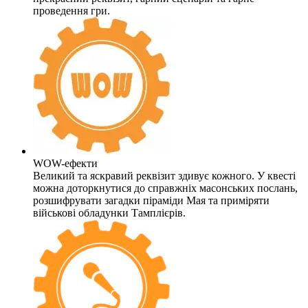
проведення гри.
WOW-ефекти
Великий та яскравий реквізит здивує кожного. У квесті
можна доторкнутися до справжніх масонських послань,
розшифрувати загадки піраміди Мая та приміряти
військові обладунки Тамплієрів.