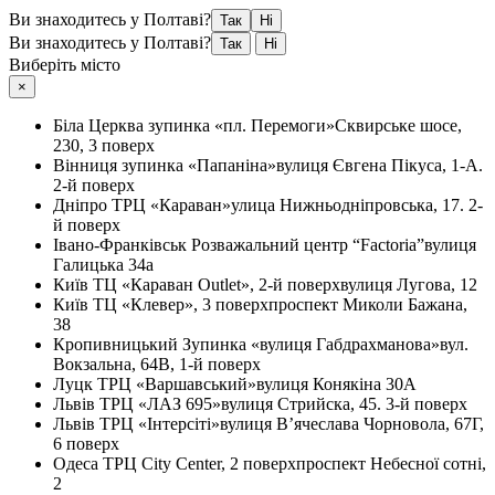
Ви знаходитесь у Полтаві?
Так
Ні
Ви знаходитесь у Полтаві?
Так
Ні
Виберіть місто
×
Біла Церква
зупинка «пл. Перемоги»
Сквирське шосе,
230, 3 поверх
Вінниця
зупинка «Папаніна»
вулиця Євгена Пікуса, 1-А.
2-й поверх
Дніпро
ТРЦ «Караван»
улица Нижньодніпровська, 17. 2-
й поверх
Івано-Франківськ
Розважальний центр “Factoria”
вулиця
Галицька 34а
Київ
ТЦ «Караван Outlet», 2-й поверх
вулиця Лугова, 12
Київ
ТЦ «Клевер», 3 поверх
проспект Миколи Бажана,
38
Кропивницький
Зупинка «вулиця Габдрахманова»
вул.
Вокзальна, 64В, 1-й поверх
Луцк
ТРЦ «Варшавський»
вулиця Конякіна 30А
Львів
ТРЦ «ЛАЗ 695»
вулиця Стрийска, 45. 3-й поверх
Львів
ТРЦ «Інтерсіті»
вулиця В’ячеслава Чорновола, 67Г,
6 поверх
Одеса
ТРЦ City Center, 2 поверх
проспект Небесної сотні,
2